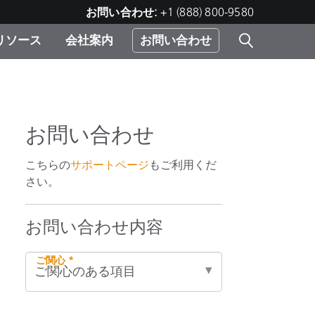
お問い合わせ:
+1 (888) 800-9580
リソース
会社案内
お問い合わせ
レー
プリ
ー
 ソ
お問い合わせ
）
こちらの
サポートページ
もご利用くだ
む）
さい。
ジ
お問い合わせ内容
ご関心 *