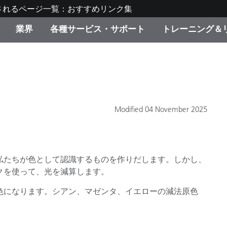
されるページ一覧：おすすめリンク集
業界
各種サービス・サポート
トレーニング＆
ゴリ別
・塗装
の流れ・サービス一覧
ーニング
生産終了製品：アップグ
ディスプレイメーカー＆
弊社へのお問い合わせ
X-Riteラーニングセンタ
ド製品を検索
ンターメーカー対象 OEM
リューション
キャンペーン
Modified 04 November 2025
機材貸出サービス（無料
製品リスト（旧製品も含
消費者向け製品パッケー
ンド体験センター
その他のリソース
スタイル
私たちが色として認識するものを作りだします。しかし、
クを使って、光を減算します。
食品の測色
色になります。シアン、マゼンタ、イエローの減法原色
ライフサイエンス
品メーカー
家庭電化製品