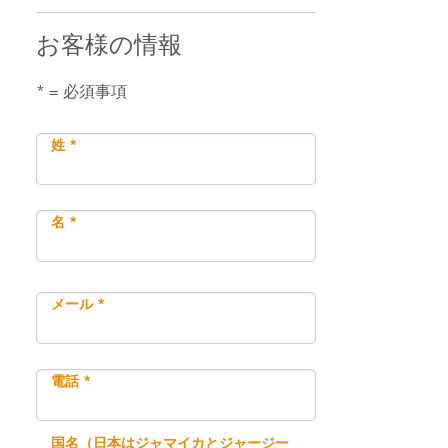
お客様の情報
* = 必須事項
姓 *
名 *
メール *
電話 *
国名（日本はジャマイカとジャージー