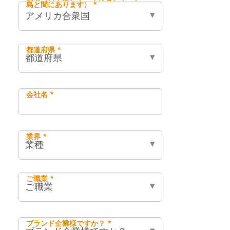
島と間にあります） *
都道府県 *
会社名 *
業界 *
ご職業 *
ブランド企業様ですか？ *