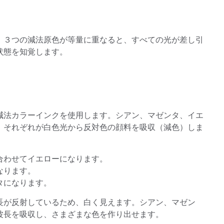
製紙業
。３つの減法原色が等量に重なると、すべての光が差し引
建築基材
状態を知覚します。
耐久消費財
減法カラーインクを使用します。シアン、マゼンタ、イエ
、それぞれが白色光から反対色の顔料を吸収（減色）しま
合わせてイエローになります。
なります。
タになります。
長が反射しているため、白く見えます。シアン、マゼン
波長を吸収し、さまざまな色を作り出せます。