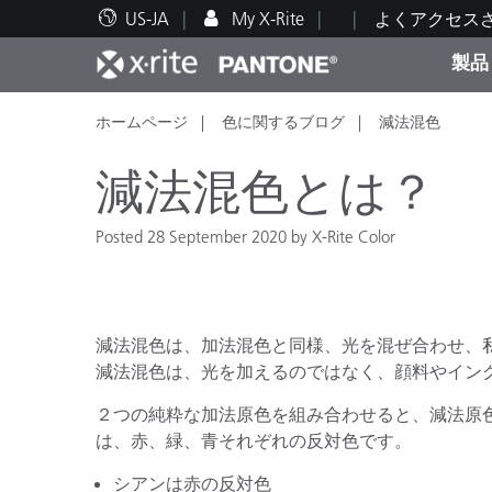
US-JA
My X-Rite
よくアクセス
製品
ホームページ
色に関するブログ
減法混色
人気製品ランキング
印刷＆パッケージ印刷
テクニカルサポート
教育関連資料
カテ
塗料
修理
トレ
減法混色とは？
Posted 28 September 2020 by X-Rite Color
ブラ
自動車
テキ
減法混色は、加法混色と同様、光を混ぜ合わせ、
減法混色は、光を加えるのではなく、顔料やイン
２つの純粋な加法原色を組み合わせると、減法原
は、赤、緑、青それぞれの反対色です。
化粧
シアンは赤の反対色