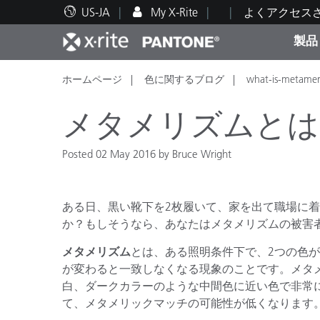
US-JA
My X-Rite
よくアクセス
製品
ホームページ
色に関するブログ
what-is-metame
人気製品ランキング
印刷＆パッケージ印刷
テクニカルサポート
教育関連資料
カテ
塗料
修理
トレ
メタメリズムとは
Posted 02 May 2016 by Bruce Wright
ブラ
ある日、黒い靴下を2枚履いて、家を出て職場に
自動車
テキ
か？もしそうなら、あなたはメタメリズムの被害
メタメリズム
とは、ある照明条件下で、2つの色
が変わると一致しなくなる現象のことです。メタ
白、ダークカラーのような中間色に近い色で非常
て、メタメリックマッチの可能性が低くなります
化粧