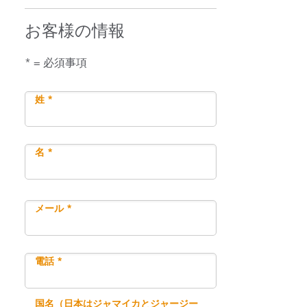
お客様の情報
* = 必須事項
姓 *
名 *
メール *
電話 *
国名（日本はジャマイカとジャージー