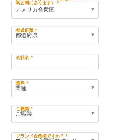
島と間にあります） *
都道府県 *
会社名 *
業界 *
ご職業 *
ブランド企業様ですか？ *