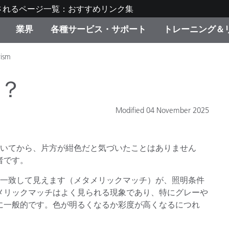
されるページ一覧：おすすめリンク集
業界
各種サービス・サポート
トレーニング＆
rism
ゴリ別
・塗装
の流れ・サービス一覧
ーニング
生産終了製品：アップグ
ディスプレイメーカー＆
弊社へのお問い合わせ
X-Riteラーニングセンタ
ド製品を検索
ンターメーカー対象 OEM
？
リューション
キャンペーン
Modified 04 November 2025
機材貸出サービス（無料
製品リスト（旧製品も含
消費者向け製品パッケー
ンド体験センター
着いてから、片方が紺色だと気づいたことはありません
その他のリソース
スタイル
者です。
が一致して見えます（メタメリックマッチ）が、照明条件
食品の測色
メリックマッチはよく見られる現象であり、特にグレーや
ライフサイエンス
に一般的です。色が明るくなるか彩度が高くなるにつれ
。
品メーカー
家庭電化製品