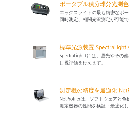
ポータブル積分球分光測色計 
エックスライトの最も精密なポータ
同時測定、相関光沢測定が可能で
標準光源装置 SpectraLight 
SpectraLight QCは、昼
目視評価を行えます。
測定機の精度を最適化 NetPro
NetProfilerは、ソフトウ
測定機器の性能を検証・最適化し