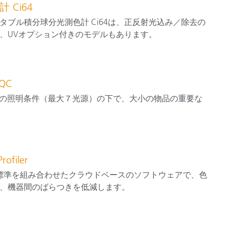
Ci64
ブル積分球分光測色計 Ci64は、正反射光込み／除去の
、UVオプション付きのモデルもあります。
QC
光やその他の照明条件（最大７光源）の下で、大小の物品の重要な
filer
ェアと色標準を組み合わせたクラウドベースのソフトウェアで、色
、機器間のばらつきを低減します。