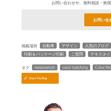
お問い合わせや、無料相談・無償
お問い合
自動車
デザイン
人気のブログ
掲載場所
印刷＆パッケージ印刷
ご質問
テキスタイ
metamerism
color matching
Color Pe
タグ
🔗
Share This Blog