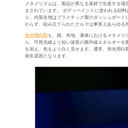
メタメリズムは、製品が異なる基材で生産する場
まされています。 ボディペイントに使われる顔
り、内装生地はプラスチック製のダッシュボード
わらず、組み立てられたクルマは事実上あらゆる
蛍光増白剤
も、紙、布地、液体におけるメタメリ
ら、可視光線より短い波長の紫外線エネルギーを
を加え、色をより白く見せます。通常、蛍光増白
発生原因となります。