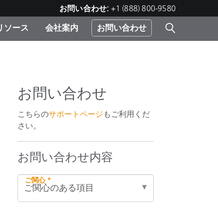
お問い合わせ:
+1 (888) 800-9580
リソース
会社案内
お問い合わせ
レー
プリ
ー
 ソ
お問い合わせ
）
こちらの
サポートページ
もご利用くだ
む）
さい。
ジ
お問い合わせ内容
ご関心 *