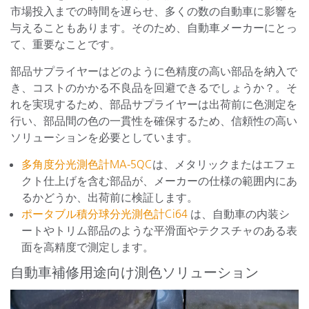
市場投入までの時間を遅らせ、多くの数の自動車に影響を
与えることもあります。そのため、自動車メーカーにとっ
て、重要なことです。
部品サプライヤーはどのように色精度の高い部品を納入で
き、コストのかかる不良品を回避できるでしょうか？。そ
れを実現するため、部品サプライヤーは出荷前に色測定を
行い、部品間の色の一貫性を確保するため、信頼性の高い
ソリューションを必要としています。
多角度分光測色計MA-5QC
は、メタリックまたはエフェ
クト仕上げを含む部品が、メーカーの仕様の範囲内にあ
るかどうか、出荷前に検証します。
ポータブル積分球分光測色計Ci64
は、自動車の内装シ
ートやトリム部品のような平滑面やテクスチャのある表
面を高精度で測定します。
自動車補修用途向け測色ソリューション