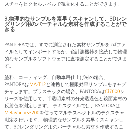
スチャをピクセルレベルで視覚化することができます。
3.物理的なサンプルを素早くスキャンして、3Dレン
ダリング用のバーチャルな素材を作成することがで
きる
PANTORAでは、すでに測定された素材サンプルを.cxfファ
イルとしてインポートするか、色計測機器を接続して物理
的なサンプルをソフトウェアに直接測定することができま
す。
塗料、コーティング、自動車用仕上げ材の場合、
PANTORAは
MA-T12
と連携して極限効果サンプルをキャプ
チャします。プラスチックの場合、PANTORAは
Ci7000
シ
リーズを使用して、半透明素材の分光透過色と鏡面素材の
反射色を測定します。 テキスタイルでは、PANTORAは
MetaVue VS3200
を使ってマルチスペクトルのテクスチャ
測定を行います。 物理的なサンプルを素早くスキャンし
て、3Dレンダリング用のバーチャルな素材を作成するこ