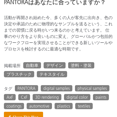
PANTORAはあなたに合っていますか？
活動が再開され始めた今、多くの人が客先に出向き、色の
決定や承認のために物理的なサンプルを送るという、これ
までの習慣に戻る時がいつ来るのかと考えています。 仕
事のやり方をより良いものに変え、グローバルかつ包括的
なワークフローを実現させることができる新しいツールや
プロセスを検討するのに最適な時期です。
自動車
デザイン
塗料・塗装
掲載場所
プラスチック
テキスタイル
PANTORA
digital samples
physical samples
タグ
AxF
CxF
3D rendering
digital color
paints
coatings
automotive
plastics
textiles