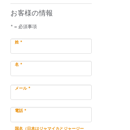
お客様の情報
* = 必須事項
姓 *
名 *
メール *
電話 *
国名（日本はジャマイカとジャージー