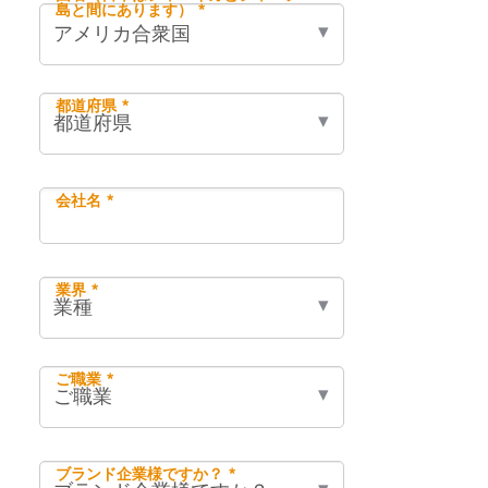
島と間にあります） *
都道府県 *
会社名 *
業界 *
ご職業 *
ブランド企業様ですか？ *