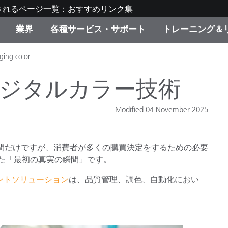
されるページ一覧：おすすめリンク集
業界
各種サービス・サポート
トレーニング＆
ging color
ゴリ別
・塗装
の流れ・サービス一覧
ーニング
生産終了製品：アップグ
ディスプレイメーカー＆
弊社へのお問い合わせ
X-Riteラーニングセンタ
ド製品を検索
ンターメーカー対象 OEM
ジタルカラー技術
リューション
キャンペーン
Modified 04 November 2025
機材貸出サービス（無料
製品リスト（旧製品も含
消費者向け製品パッケー
ンド体験センター
時間だけですが、消費者が多くの購買決定をするための必要
その他のリソース
スタイル
た「最初の真実の瞬間」です。
ントソリューション
は、品質管理、調色、自動化におい
食品の測色
ライフサイエンス
品メーカー
家庭電化製品