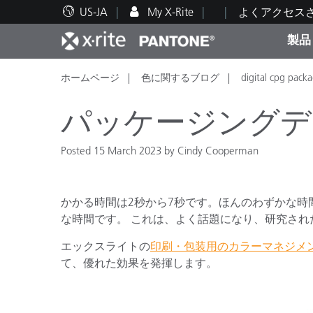
US-JA
My X-Rite
よくアクセス
製品
ホームページ
色に関するブログ
digital cpg packa
人気製品ランキング
印刷＆パッケージ印刷
テクニカルサポート
教育関連資料
カテ
塗料
修理
トレ
パッケージングデ
Posted 15 March 2023 by Cindy Cooperman
ブラ
かかる時間は2秒から7秒です。ほんのわずかな
自動車
テキ
な時間です。 これは、よく話題になり、研究され
エックスライトの
印刷・包装用のカラーマネジメ
て、優れた効果を発揮します。
化粧