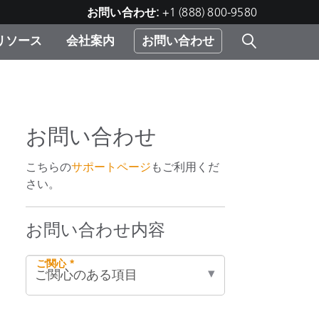
お問い合わせ:
+1 (888) 800-9580
リソース
会社案内
お問い合わせ
レー
プリ
ー
 ソ
お問い合わせ
）
こちらの
サポートページ
もご利用くだ
む）
さい。
ジ
お問い合わせ内容
ご関心 *