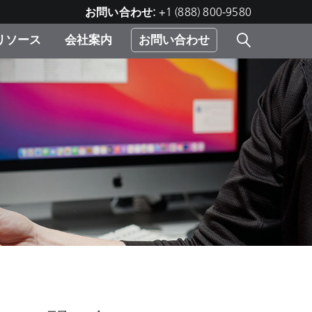
お問い合わせ:
+1 (888) 800-9580
リソース
会社案内
お問い合わせ
レー
プリ
ー
 ソ
）
む）
ジ