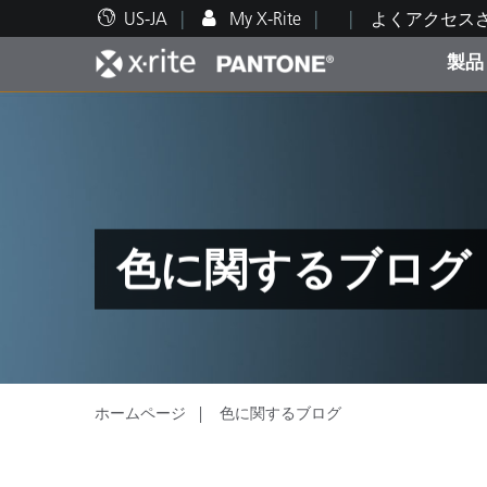
US-JA
My X-Rite
よくアクセス
製品
人気製品ランキング
印刷＆パッケージ印刷
テクニカルサポート
教育関連資料
カテ
塗料
修理
トレ
色に関するブログ
ブラ
自動車
テキ
ホームページ
色に関するブログ
化粧