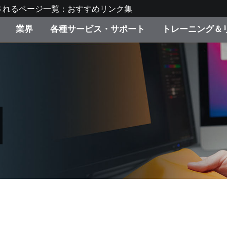
されるページ一覧：おすすめリンク集
業界
各種サービス・サポート
トレーニング＆
ゴリ別
・塗装
の流れ・サービス一覧
ーニング
生産終了製品：アップグ
ディスプレイメーカー＆
弊社へのお問い合わせ
X-Riteラーニングセンタ
ド製品を検索
ンターメーカー対象 OEM
リューション
キャンペーン
機材貸出サービス（無料
製品リスト（旧製品も含
消費者向け製品パッケー
ンド体験センター
その他のリソース
スタイル
食品の測色
ライフサイエンス
品メーカー
家庭電化製品