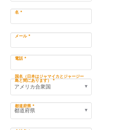
名 *
メール *
電話 *
国名（日本はジャマイカとジャージー
島と間にあります） *
都道府県 *