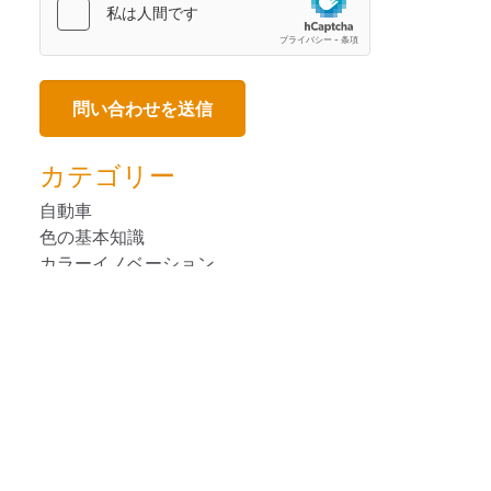
カテゴリー
自動車
色の基本知識
カラーイノベーション
消費者向けパ ッケージ 商品
デザイン
装置の使用法
人気のブログ
塗料・塗装
プラスチック
印刷＆パッケージ印刷
リモート・カラーマネージメント