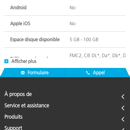
Android
No
Apple iOS
No
Espace disque disponible
5 GB - 100 GB
FMC2, CIE DL*, Da*, Db*, DC*
Différences de couleur
Afficher plus
DE94, DE2000(l:c:h), DReflec
Formulaire
Appel
Espaces chromatiques
CIE L*a*b*, CIE L*C*h*, Hunte
À propos de
Appareils Android
None
compatibles
Service et assistance
Produits
Appareils iOS
None
compatibles
Support