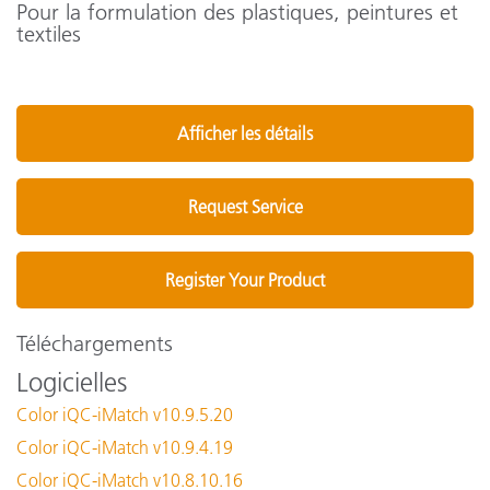
Pour la formulation des plastiques, peintures et
textiles
Afficher les détails
Request Service
Register Your Product
Téléchargements
Logicielles
Color iQC-iMatch v10.9.5.20
Color iQC-iMatch v10.9.4.19
Color iQC-iMatch v10.8.10.16