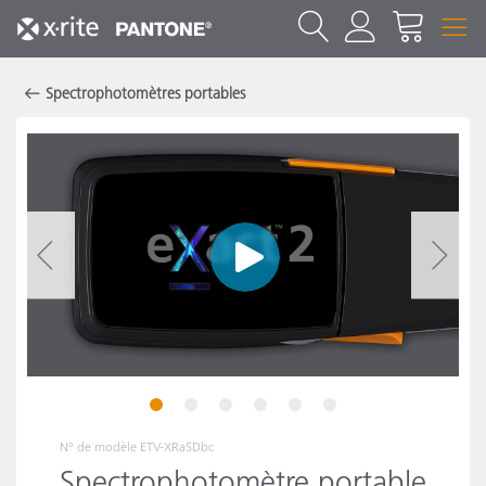
Spectrophotomètres portables
1
2
3
4
5
6
N° de modèle
ETV-XRaSDbc
Spectrophotomètre portable