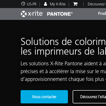
US-FR
My X-Rite
Découvrez 
Prod
Top Produits
Impression et Emballage
Assistance technique
Ressources éducatives
Catég
Peint
Servi
Forma
Solutions de colorim
les imprimeurs de l
Les solutions X-Rite Pantone aident à a
Brand
précises et à accélérer la mise sur le 
Automobile
Textil
d’approvisionnement chaque fois plus
Nous contacter
Découvrez l'eXa
Fabri