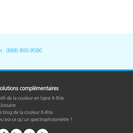
r
.
(888) 800-9580
olutions complémentaires
éfi de la couleur en ligne X-Rite
lossaire
e blog de la couleur X-Rite
u’est-ce qu’un spectrophotomètre ?