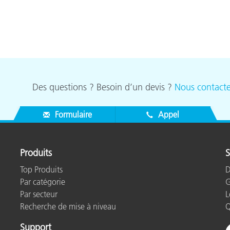
Des questions ? Besoin d’un devis ?
Nous contacte
Formulaire
Appel
Produits
S
Top Produits
D
Par catégorie
G
Par secteur
L
Recherche de mise à niveau
Q
Support