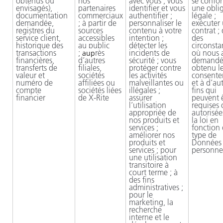
obtenus ou
nos
avec vous ; vous
se confo
envisagés),
partenaires
identifier et vous
une obli
documentation
commerciaux
authentifier ;
légale ;
demandée,
; à partir de
personnaliser le
exécuter
registres du
sources
contenu à votre
contrat ;
service client,
accessibles
intention ;
des
historique des
au public
détecter les
circonsta
transactions
;
rès
incidents de
où nous 
aup
financières,
d’autres
sécurité ; vous
demandé
transferts de
filiales,
protéger contre
obtenu l
valeur et
sociétés
les activités
consente
numéro de
affiliées ou
malveillantes ou
et à d’au
compte
sociétés liées
illégales ;
fins qui
financier
de
X-Rite
assurer
peuvent 
l’utilisation
requises 
appropriée de
autorisée
nos produits et
la loi en
services ;
fonction
améliorer nos
type de
produits et
Données
services ; pour
personne
une utilisation
transitoire à
court terme ; à
des fins
administratives ;
pour le
marketing, la
recherche
interne et le