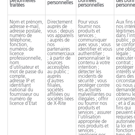
personnelles
Données
des Don
personnelles
traitées
personnelles
personne
Nom et prénom,
Directement
Pour vous
Aux fins 
adresse e-mail,
auprès de
fournir nos
nos intér
adresse postale,
vous ; depuis
produits et
légitimes 
numéro de
vos appareils
services ;
dans l’int
téléphone,
; auprès de
communiquer
public ; 
fonction,
nos
avec vous ; vous
se confo
numéros de
partenaires
identifier et vous
une obli
licence
commerciaux
authentifier ;
légale ;
professionnelle,
; à partir de
personnaliser le
exécuter
nom
sources
contenu à votre
contrat ;
d’utilisateur et
accessibles
intention ;
protéger
mot de passe du
au public ;
détecter les
intérêts v
compte,
auprès
incidents de
dans des
adresse IP et
d’autres
sécurité ; vous
circonsta
identifiant
filiales,
protéger contre
où nous 
national du
sociétés
les activités
demandé
fournisseur ou
affiliées ou
malveillantes ou
obtenu l
numéro de
sociétés liées
illégales ; offrir
consent
licence d’État
de
X-Rite
ou fournir nos
; et à d’a
produits et
fins qui
services ; assurer
peuvent 
l’utilisation
requises 
appropriée de
autorisée
nos produits et
la loi en
services ;
fonction
améliorer nos
type de