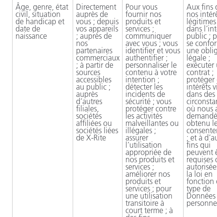
Âge, genre, état
Directement
Pour vous
Aux fins 
civil, situation
auprès de
fournir nos
nos intér
de handicap et
vous ; depuis
produits et
légitimes 
date de
vos appareils
services ;
dans l’int
naissance
; auprès de
communiquer
public ; 
nos
avec vous ; vous
se confo
partenaires
identifier et vous
une obli
commerciaux
authentifier ;
légale ;
; à partir de
personnaliser le
exécuter
sources
contenu à votre
contrat ;
accessibles
intention ;
protéger
au public ;
détecter les
intérêts v
auprès
incidents de
dans des
d’autres
sécurité ; vous
circonsta
filiales,
protéger contre
où nous 
sociétés
les activités
demandé
affiliées ou
malveillantes ou
obtenu l
sociétés liées
illégales ;
consent
de
X-Rite
assurer
; et à d’a
l’utilisation
fins qui
appropriée de
peuvent 
nos produits et
requises 
services ;
autorisée
améliorer nos
la loi en
produits et
fonction
services ; pour
type de
une utilisation
Données
transitoire à
personne
court terme ; à