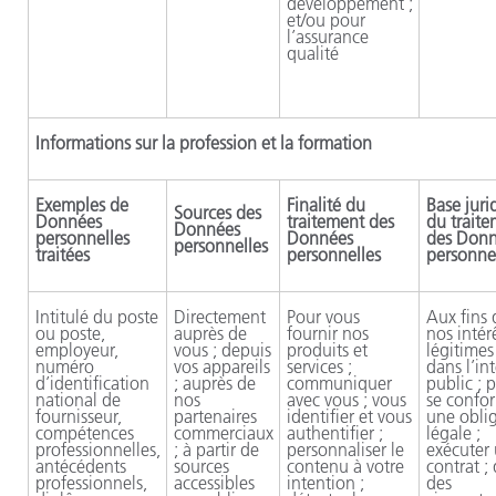
développement ;
et/ou pour
l’assurance
qualité
Informations sur la profession et la formation
Exemples de
Finalité du
Base juri
Sources des
Données
traitement des
du trait
Données
personnelles
Données
des Don
personnelles
traitées
personnelles
personne
Intitulé du poste
Directement
Pour vous
Aux fins 
ou poste,
auprès de
fournir nos
nos intér
employeur,
vous ; depuis
produits et
légitimes 
numéro
vos appareils
services ;
dans l’int
d’identification
; auprès de
communiquer
public ; 
national de
nos
avec vous ; vous
se confo
fournisseur,
partenaires
identifier et vous
une obli
compétences
commerciaux
authentifier ;
légale ;
professionnelles,
; à partir de
personnaliser le
exécuter
antécédents
sources
contenu à votre
contrat ;
professionnels,
accessibles
intention ;
des