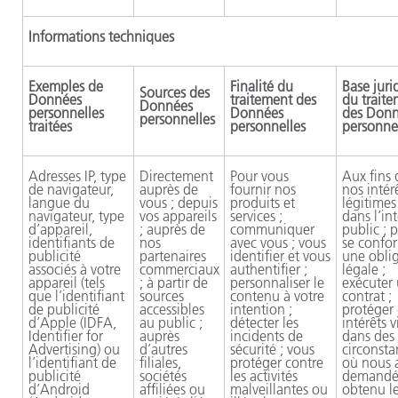
Informations techniques
Exemples de
Finalité du
Base juri
Sources des
Données
traitement des
du trait
Données
personnelles
Données
des Don
personnelles
traitées
personnelles
personne
Adresses IP, type
Directement
Pour vous
Aux fins 
de navigateur,
auprès de
fournir nos
nos intér
langue du
vous ; depuis
produits et
légitimes 
navigateur, type
vos appareils
services ;
dans l’int
d’appareil,
; auprès de
communiquer
public ; 
identifiants de
nos
avec vous ; vous
se confo
publicité
partenaires
identifier et vous
une obli
associés à votre
commerciaux
authentifier ;
légale ;
appareil (tels
; à partir de
personnaliser le
exécuter
que l’identifiant
sources
contenu à votre
contrat ;
de publicité
accessibles
intention ;
protéger
d’Apple (IDFA,
au public ;
détecter les
intérêts v
Identifier for
auprès
incidents de
dans des
Advertising) ou
d’autres
sécurité ; vous
circonsta
l’identifiant de
filiales,
protéger contre
où nous 
publicité
sociétés
les activités
demandé
d’Android
affiliées ou
malveillantes ou
obtenu l