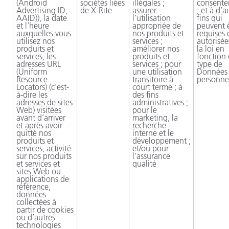
(Android
sociétés liées
illégales ;
consent
Advertising ID,
de
X-Rite
assurer
; et à d’a
AAID)), la date
l’utilisation
fins qui
et l’heure
appropriée de
peuvent 
auxquelles vous
nos produits et
requises 
utilisez nos
services ;
autorisée
produits et
améliorer nos
la loi en
services, les
produits et
fonction
adresses URL
services ; pour
type de
(Uniform
une utilisation
Données
Resource
transitoire à
personne
Locators) (c’est-
court terme ; à
à-dire les
des fins
adresses de sites
administratives ;
Web) visitées
pour le
avant d’arriver
marketing, la
et après avoir
recherche
quitté nos
interne et le
produits et
développement ;
services, activité
et/ou pour
sur nos produits
l’assurance
et services et
qualité
sites Web ou
applications de
référence,
données
collectées à
partir de cookies
ou d’autres
technologies