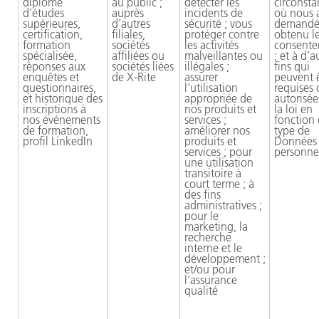
diplôme
au public ;
détecter les
circonsta
d’études
auprès
incidents de
où nous 
supérieures,
d’autres
sécurité ; vous
demandé
certification,
filiales,
protéger contre
obtenu l
formation
sociétés
les activités
consent
spécialisée,
affiliées ou
malveillantes ou
; et à d’a
réponses aux
sociétés liées
illégales ;
fins qui
enquêtes et
de
X-Rite
assurer
peuvent 
questionnaires,
l’utilisation
requises 
et historique des
appropriée de
autorisée
inscriptions à
nos produits et
la loi en
nos événements
services ;
fonction
de formation,
améliorer nos
type de
profil LinkedIn
produits et
Données
services ; pour
personne
une utilisation
transitoire à
court terme ; à
des fins
administratives ;
pour le
marketing, la
recherche
interne et le
développement ;
et/ou pour
l’assurance
qualité