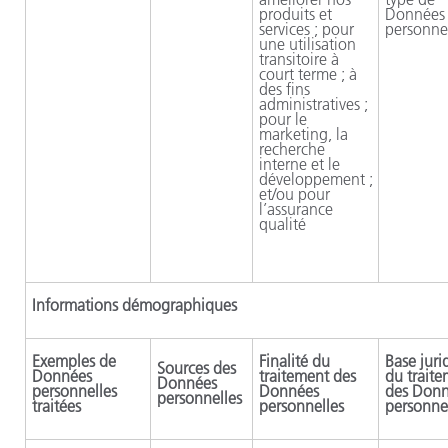
produits et
Données
services ; pour
personne
une utilisation
transitoire à
court terme ; à
des fins
administratives ;
pour le
marketing, la
recherche
interne et le
développement ;
et/ou pour
l’assurance
qualité
Informations démographiques
Exemples de
Finalité du
Base juri
Sources des
Données
traitement des
du trait
Données
personnelles
Données
des Don
personnelles
traitées
personnelles
personne