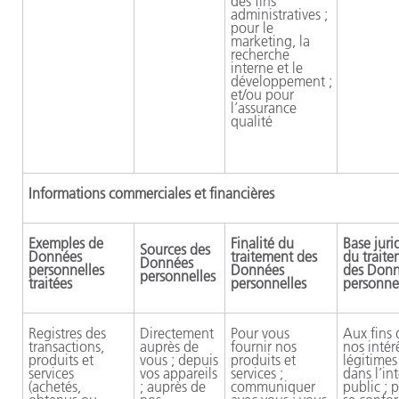
des fins
administratives ;
pour le
marketing, la
recherche
interne et le
développement ;
et/ou pour
l’assurance
qualité
Informations commerciales et financières
Exemples de
Finalité du
Base juri
Sources des
Données
traitement des
du trait
Données
personnelles
Données
des Don
personnelles
traitées
personnelles
personne
Registres des
Directement
Pour vous
Aux fins 
transactions,
auprès de
fournir nos
nos intér
produits et
vous ; depuis
produits et
légitimes 
services
vos appareils
services ;
dans l’int
(achetés,
; auprès de
communiquer
public ; 