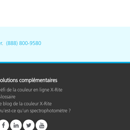
n
r
.
(888) 800-9580
olutions complémentaires
éfi de la couleur en ligne X-Rite
lossaire
e blog de la couleur X-Rite
u’est-ce qu’un spectrophotomètre ?