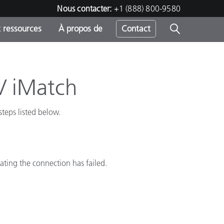
Nous contacter:
+1 (888) 800-9580
 ressources
À propos de
Contact
/ iMatch
h
steps listed below.
s
cating the connection has failed.