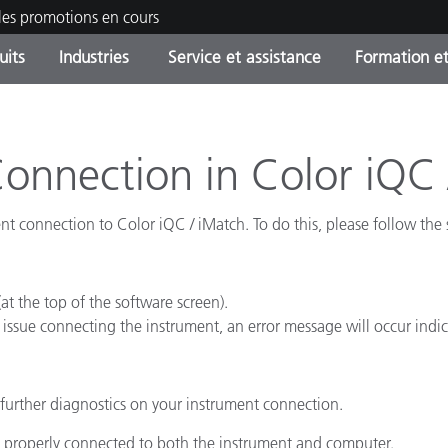
les promotions en cours
uits
Industries
Service et assistance
Formation et
ories de produits
ures et Revêtements
ce et maintenance
tion
Produits arrêtes - Trouvez
OEM Display & Printer
Contactez notre équipe
Consultations et audits
votre mise à niveau
Manufacturers
Connection in Color iQC 
Promotions et Ventes Flas
nt connection to Color iQC / iMatch. To do this, please follow the 
Online Store
Biens de Consommation
Meilleurs téléchargement
Emballés
 Experience Center
Autres ressources
t the top of the software screen).
e
an issue connecting the instrument, an error message will occur indi
Food Color Measurement
Industrie Pharmaceutique
further diagnostics on your instrument connection.
Électronique Grand Public
d properly connected to both the instrument and computer.
cants de Produits