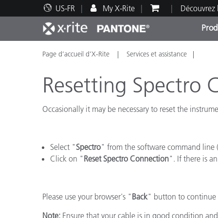
US-FR
My X-Rite
Découvrez 
Prod
Page d’accueil d’X-Rite
Services et assistance
Top Produits
Impression et Emballage
Assistance technique
Ressources éducatives
Catég
Peint
Servi
Forma
Resetting Spectro 
Occasionally it may be necessary to reset the instrume
Brand
Automobile
Select "
Spectro
" from the software command line (a
Textil
Click on "
Reset Spectro Connection
". If there is 
Please use your browser's "
Back
" button to continue 
Note:
Ensure that your cable is in good condition an
Fabri