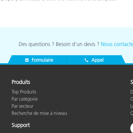
étiques
Papier
Matériaux de Constructio
Biens Durables
Des questions ? Besoin d’un devis ?
Nous contacte
Formulaire
Appel
Produits
S
Top Produits
D
Par catégorie
G
Par secteur
L
Recherche de mise à niveau
Q
Support