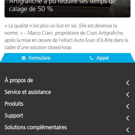
Artigrafiche a pu réduire ses temps de
calage de 50 %
« La qualité n’est plus un but en soi. Elle est devenue la
norme. » – Marco Ciani, propriétaire de Ciani Artigrafiche,
après la mise en œuvre de l’eXact Auto-Scan d’X-Rite dans le
cadre d’une solution closed-loop
Formulaire
Appel
À propos de
Service et assistance
Produits
Support
Solutions complémentaires