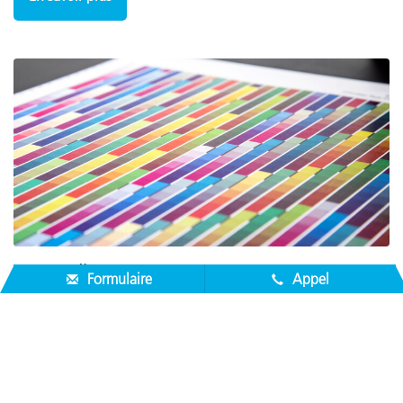
Prémédia
Formulaire
Appel
La précision des couleurs de l'écran à l'épreuve puis à
l'impression est un objectif clé. Il est temps de ne plus
compter sur la subjectivité mais sur des spécifications précises
pour l'impression de vos couleurs en utilisant des solutions de
mesure fiables afin que votre idée créative se matérialise.