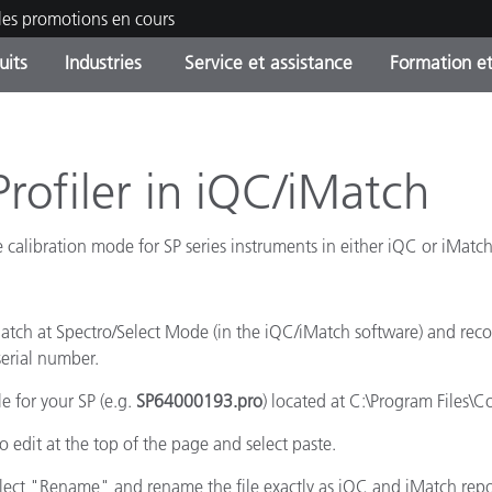
les promotions en cours
uits
Industries
Service et assistance
Formation et
ories de produits
ures et Revêtements
ce et maintenance
tion
Produits arrêtes - Trouvez
OEM Display & Printer
Contactez notre équipe
Consultations et audits
votre mise à niveau
Manufacturers
Profiler in iQC/iMatch
Promotions et Ventes Flas
e calibration mode for SP series instruments in either iQC or iMatc
Online Store
Biens de Consommation
Meilleurs téléchargement
Emballés
 Experience Center
Autres ressources
atch at Spectro/Select Mode (in the iQC/iMatch software) and record
e
 serial number.
Food Color Measurement
e for your SP (e.g.
SP64000193.pro
) located at C:\Program Files
Industrie Pharmaceutique
to edit at the top of the page and select paste.
Électronique Grand Public
select "Rename" and rename the file exactly as iQC and iMatch repor
cants de Produits