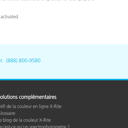
activated.
n
r
.
(888) 800-9580
olutions complémentaires
éfi de la couleur en ligne X-Rite
lossaire
e blog de la couleur X-Rite
u’est-ce qu’un spectrophotomètre ?