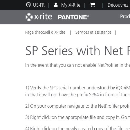
US-FR
My X-Rite
Découvrez 
Prod
Page d’accueil d’X-Rite
Services et assistance
Top Produits
Impression et Emballage
Assistance technique
Ressources éducatives
Catég
Peint
Servi
Forma
SP Series with Net 
In the event that you can not enable NetProfiler in th
Brand
Automobile
1) Verify the SP's serial number understood by iQC/iM
Textil
in that it will not have the prefix SP64 in front of the
2) On your computer navigate to the NetProfiler profil
3) Right click on the appropriate file and copy it. Go 
4) Right click on the newly created copy of the file, 
Fabri