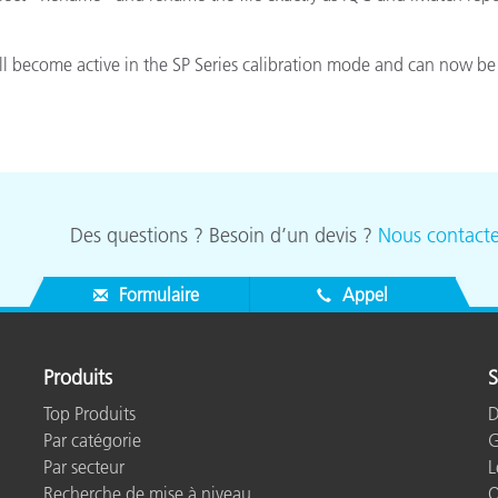
étiques
Papier
ill become active in the SP Series calibration mode and can now be 
Matériaux de Constructio
Biens Durables
Des questions ? Besoin d’un devis ?
Nous contacte
Formulaire
Appel
Produits
S
Top Produits
D
Par catégorie
G
Par secteur
L
Recherche de mise à niveau
Q