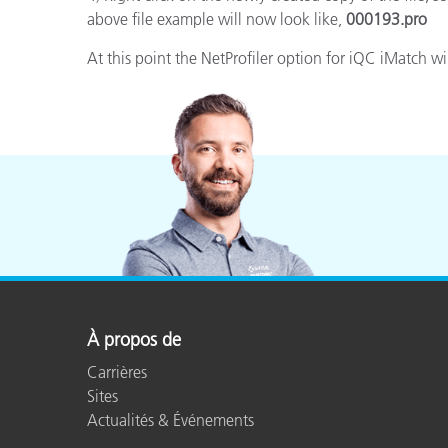
Cosm
above file example will now look like,
000193.pro
Plastiques
At this point the NetProfiler option for iQC iMatch w
À propos de
Carrières
Sites
Actualités & Événements