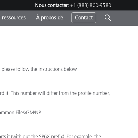
Nous contacter:
+1 (888) 800-9580
 ressources
À propos de
Contact
h
h please follow the instructions below
s
 it. This number will differ from the profile number,
\Common Files\GM\NP
ts it (with out the SP6X prefix). For example, the