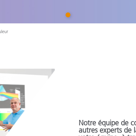
étiques
Papier
1
Matériaux de Constructio
uleur
Biens Durables
Notre équipe de col
autres experts de 