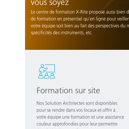
vous soyez
Le centre de formation X-Rite propose aussi bien d
de formation en présentiel qu’en ligne pour veiller
votre équipe soit bien au fait des perspectives du 
spécificités des instruments, etc.
Formation sur site
Nos Solution Architectes sont disponibles
pour se rendre dans vos locaux et offrir à
votre équipe une formation et une assistance
couleur approfondies pour leur permettre