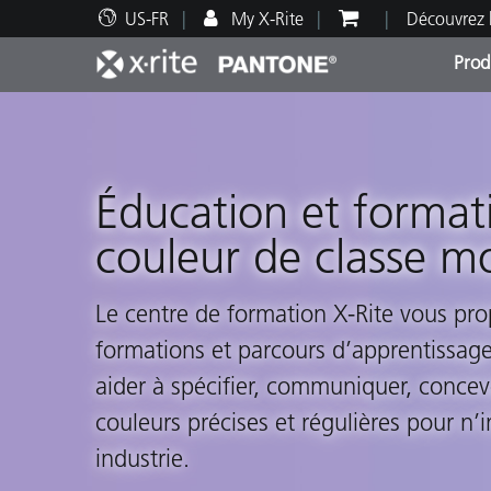
US-FR
My X-Rite
Découvrez 
Prod
Top Produits
Impression et Emballage
Assistance technique
Ressources éducatives
Catég
Peint
Servi
Forma
Éducation et formati
couleur de classe m
Brand
Le centre de formation X-Rite vous pro
Automobile
formations et parcours d’apprentissag
Textil
aider à spécifier, communiquer, concev
couleurs précises et régulières pour n’
industrie.
Fabri