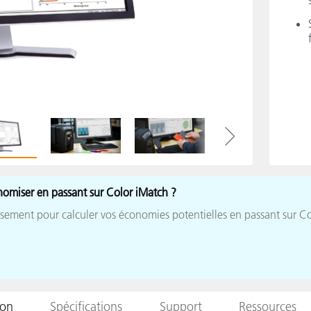
étiques
Papier
Matériaux de Constructio
Biens Durables
nomiser en passant sur Color iMatch ?
tissement pour calculer vos économies potentielles en passant sur Col
ion
Spécifications
Support
Ressources