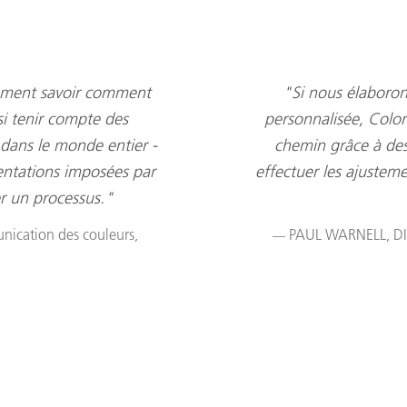
lement savoir comment
"Si nous élaboron
si tenir compte des
personnalisée, Colo
 dans le monde entier -
chemin grâce à des
entations imposées par
effectuer les ajustem
er un processus."
nication des couleurs,
PAUL WARNELL, DI