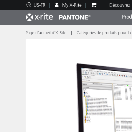
US-FR
My X-Rite
Découvrez 
Prod
Page d’accueil d’X-Rite
Catégories de produits pour la
Top Produits
Impression et Emballage
Assistance technique
Ressources éducatives
Catég
Peint
Servi
Forma
Brand
Automobile
Textil
Fabri