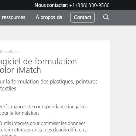
Nous contacter:
+1 (888) 800-9580
 ressources
À propos de
Contact
de modèle
im
h
ogiciel de formulation
olor iMatch
s
ur la formulation des plastiques, peintures
textiles
Performances de correspondance inégalées
pour la formulation
Outils intégrés pour optimiser les données
colorimétriques existantes depuis différents
systèmes