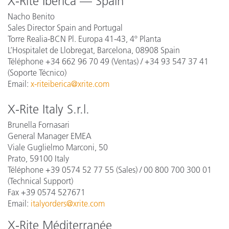
X-Rite Iberica — Spain
Nacho Benito
Sales Director Spain and Portugal
Torre Realia-BCN Pl. Europa 41-43, 4º Planta
L’Hospitalet de Llobregat, Barcelona, 08908 Spain
Téléphone +34 662 96 70 49 (Ventas) / +34 93 547 37 41
(Soporte Técnico)
Email:
x-riteiberica@xrite.com
X-Rite Italy S.r.l.
Brunella Fornasari
General Manager EMEA
Viale Guglielmo Marconi, 50
Prato, 59100 Italy
Téléphone +39 0574 52 77 55
(Sales) / 00 800 700 300 01
(Technical Support)
Fax +39 0574 527671
Email:
italyorders@xrite.com
X-Rite Méditerranée