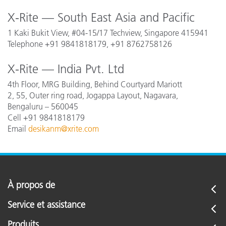
X-Rite — South East Asia and Pacific
1 Kaki Bukit View, #04-15/17 Techview, Singapore 415941
Telephone +91 9841818179, +91 8762758126
X-Rite — India Pvt. Ltd
4th Floor, MRG Building, Behind Courtyard Mariott
2, 55, Outer ring road, Jogappa Layout, Nagavara,
Bengaluru – 560045
Cell +91 9841818179
Email
desikanm@xrite.com
À propos de
Service et assistance
Produits