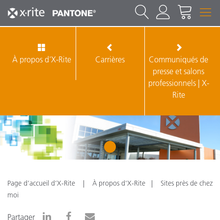
À propos d'X-Rite
Carrières
Communiqués de
presse et salons
professionnels | X-
Rite
1
Page d’accueil d’X-Rite
À propos d'X-Rite
Sites près de chez
moi
Partager