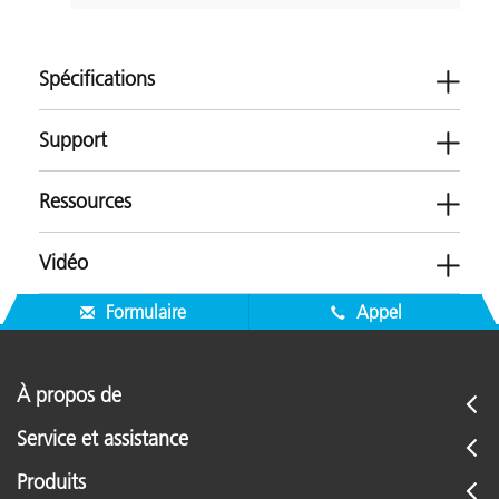
Spécifications
Support
Ressources
Vidéo
Logiciels
Formulaire
Appel
-
Brochures
Micrologiciels
ERX130 Product Brochure
À propos de
-
305
444
Application Resources
Service et assistance
mm
mm
Formation
-
Produits