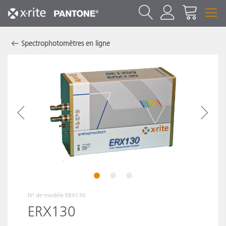
Spectrophotomètres en ligne
1
2
3
N° de modèle
ERX130
ERX130