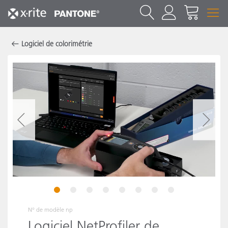
Logiciel de colorimétrie
1
2
3
4
5
6
7
8
N° de modèle
np
Logiciel NetProfiler de