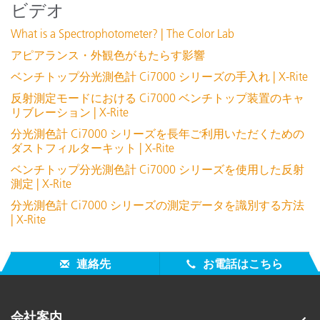
ビデオ
詳細を表示
What is a Spectrophotometer? | The Color Lab
アピアランス・外観色がもたらす影響
ベンチトップ分光測色計 Ci7000 シリーズの手入れ | X-Rite
反射測定モードにおける Ci7000 ベンチトップ装置のキャ
リブレーション | X-Rite
分光測色計 Ci7000 シリーズを長年ご利用いただくための
ダストフィルターキット | X-Rite
ベンチトップ分光測色計 Ci7000 シリーズを使用した反射
Ci7x00 用フィルターキット
測定 | X-Rite
分光測色計 Ci7000 シリーズの測定データを識別する方法
詳細を表示
| X-Rite
連絡先
お電話はこちら
会社案内