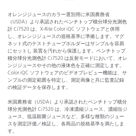
オレンジジュースのカラー選別用に米国農務省
（USDA）より承認された
ベンチトップ積分球分光測色
計
Ci7520 は、X-Rite Color iQC ソフトウェアと併用
し、オレンジジュースの規格基準に準拠します。マグ
ネット式のテストチューブホルダーはサンプルを容易
にセットし 装置を汚れから保護します。
ベンチトップ
積分球分光測色計
Ci7520 は反射モードにおいて、オレ
ンジジュースやその他の液体色を正確に測定します。
Color iQC ソフトウェアのビデオプレビュー機能は、サ
ンプルの測定範囲を特定し、測定画像と共に監査記録
の検証データを保存します。
米国農務省（USDA）より承認された
ベンチトップ積分
球分光測色計
Ci7520 は、冷凍濃縮ジュース、濃縮缶ジ
ュース、低温殺菌ジュースなど、多様な種類のジュー
スを測定評価／検証し、各商品の規格基準を満たしま
す。