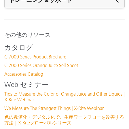
トレーニング＆サポート
サポート
ファームウェア:
v1.08 build r1.1.1925
その他のリソース
Ci7x00 FirmwareLoader r1.1.1912
透過サンプルホルダー
カタログ
Ci7x00 ファームウェアローダー r1.1.1911
Ci7000 Series Product Brochure
詳細を表示
ソフトウェア:
Ci7000 Series Orange Juice Sell Sheet
v1.08 build r1.1.1925
Accessories Catalog
Ci7x00 FirmwareLoader r1.1.1912
Web セミナー
Ci7x00 ファームウェアローダー r1.1.1911
Tips to Measure the Color of Orange Juice and Other Liquids |
全てのサポート内容を表示
X-Rite Webinar
トレーニング
We Measure The Strangest Things | X-Rite Webinar
オンラインセッション:
色の数値化・デジタル化で、生産ワークフローを改善する
色彩と測色
交換用 USB 2.0 インターフェースケーブル
方法｜X-Riteグローバルシリーズ
（SE108-USBAB-03）