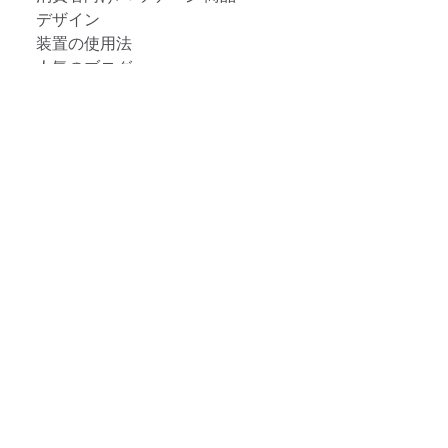
デザイン
装置の使用法
人気のブログ
塗料・塗装
プラスチック
印刷＆パッケージ印刷
リモート・カラーマネージメント
ご質問
テキスタイル
展示会
せ
その他のリソース
色彩感覚テスト
カラー用語集
ソフトウェアをダウンロード