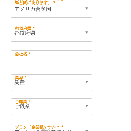
島と間にあります） *
都道府県 *
会社名 *
業界 *
ご職業 *
ブランド企業様ですか？ *