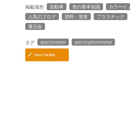
自動車
色の基本知識
カラーイ
掲載場所
人気のブログ
塗料・塗装
プラスチック
展示会
spectrometer
spectrophotometer
タグ
🔗
Share This Blog