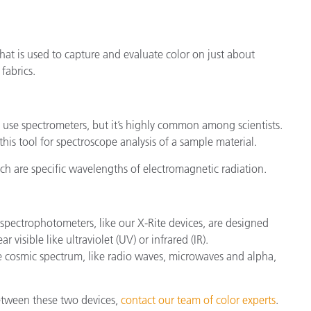
製紙業
at is used to capture and evaluate color on just about
建築基材
 fabrics.
耐久消費財
use spectrometers, but it’s highly common among scientists.
this tool for spectroscope analysis of a sample material.
ich are specific wavelengths of electromagnetic radiation.
spectrophotometers, like our X-Rite devices, are designed
r visible like ultraviolet (UV) or infrared (IR).
e cosmic spectrum, like radio waves, microwaves and alpha,
between these two devices,
contact our team of color experts
.