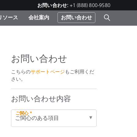
お問い合わせ:
+1 (888) 800-9580
リソース
会社案内
お問い合わせ
レー
プリ
ー
 ソ
お問い合わせ
）
こちらの
サポートページ
もご利用くだ
む）
さい。
ジ
お問い合わせ内容
ご関心 *