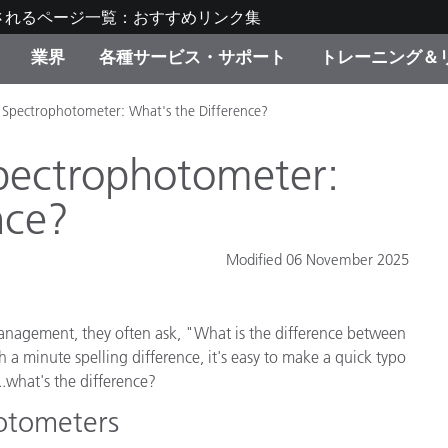
されるページ一覧：おすすめリンク集
業界
各種サービス・サポート
トレーニング＆
 Spectrophotometer: What's the Difference?
ゴリ別
・塗装
の流れ・サービス一覧
ーニング
生産終了製品：アップグ
ディスプレイメーカー＆
弊社へのお問い合わせ
X-Riteラーニングセンタ
ド製品を検索
ンターメーカー対象 OEM
pectrophotometer:
リューション
キャンペーン
nce?
機材貸出サービス（無料
製品リスト（旧製品も含
消費者向け製品パッケー
Modified 06 November 2025
ンド体験センター
その他のリソース
スタイル
management, they often ask, "What is the difference between
食品の測色
h a minute spelling difference, it's easy to make a quick typo
..what's the difference?
ライフサイエンス
hotometers
品メーカー
家庭電化製品