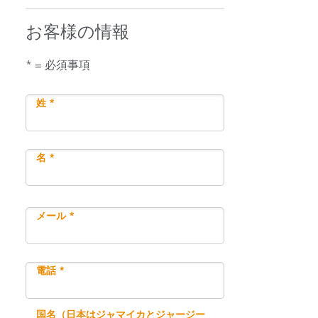
お客様の情報
* = 必須事項
姓 *
名 *
メール *
電話 *
国名（日本はジャマイカとジャージー