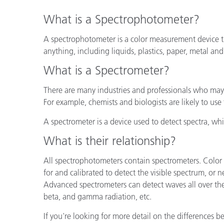
プラスチック
What is a Spectrophotometer?
A spectrophotometer is a color measurement device th
anything, including liquids, plastics, paper, metal and
What is a Spectrometer?
There are many industries and professionals who may 
For example, chemists and biologists are likely to use 
A spectrometer is a device used to detect spectra, wh
What is their relationship?
All spectrophotometers contain spectrometers. Color 
for and calibrated to detect the visible spectrum, or nea
Advanced spectrometers can detect waves all over th
beta, and gamma radiation, etc.
If you're looking for more detail on the differences 