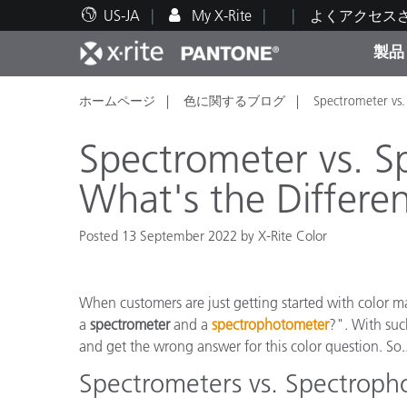
US-JA
My X-Rite
よくアクセス
製品
ホームページ
色に関するブログ
Spectrometer vs.
人気製品ランキング
印刷＆パッケージ印刷
テクニカルサポート
教育関連資料
カテ
塗料
修理
トレ
Spectrometer vs. S
What's the Differe
Posted 13 September 2022 by X-Rite Color
ブラ
自動車
テキ
When customers are just getting started with color 
a
spectrometer
and a
spectrophotometer
?". With suc
and get the wrong answer for this color question. So.
Spectrometers vs. Spectrop
化粧