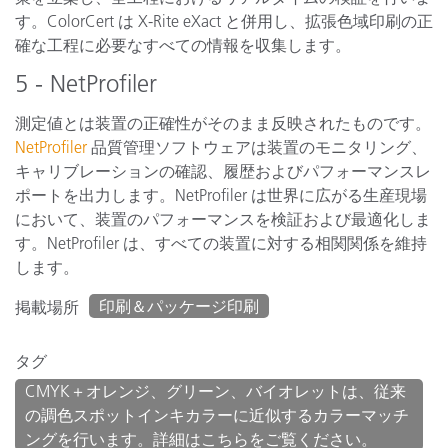
す。ColorCert は X-Rite eXact と併用し、拡張色域印刷の正
確な工程に必要なすべての情報を収集します。
5 - NetProfiler
測定値とは装置の正確性がそのまま反映されたものです。
NetProfiler
品質管理ソフトウェアは装置のモニタリング、
キャリブレーションの確認、履歴およびパフォーマンスレ
ポートを出力します。NetProfiler は世界に広がる生産現場
において、装置のパフォーマンスを検証および最適化しま
す。NetProfiler は、すべての装置に対する相関関係を維持
します。
印刷＆パッケージ印刷
掲載場所
タグ
CMYK＋オレンジ、グリーン、バイオレットは、従来
の調色スポットインキカラーに近似するカラーマッチ
ングを行います。詳細はこちらをご覧ください。