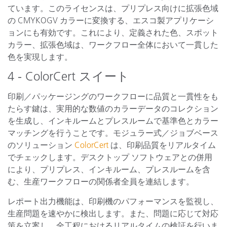
ています。このライセンスは、プリプレス向けに拡張色域
の CMYKOGV カラーに変換する、エスコ製アプリケーシ
ョンにも有効です。これにより、定義された色、スポット
カラー、拡張色域は、ワークフロー全体において一貫した
色を実現します。
4 - ColorCert スイート
印刷／パッケージングのワークフローに品質と一貫性をも
たらす鍵は、実用的な数値のカラーデータのコレクション
を生成し、インキルームとプレスルームで基準色とカラー
マッチングを行うことです。モジュラー式／ジョブベース
のソリューション
ColorCert
は、印刷品質をリアルタイム
でチェックします。デスクトップ ソフトウェアとの併用
により、プリプレス、インキルーム、プレスルームを含
む、生産ワークフローの関係者全員を連結します。
レポート出力機能は、印刷機のパフォーマンスを監視し、
生産問題を速やかに検出します。また、問題に応じて対応
策を立案し、全工程におけるリアルタイムの検証を行いま