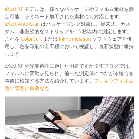
eXact XP
モデルは、様々なパッケージやフィルム素材を測
定可能。ラミネート加工された素材にも対応します。
eXact Auto-Scan
はパッケージング対象に、従来式、カス
タム、非継続的なストリップを 15 秒以内に測定します。
これを
ColorCert
または
InkFormulation
ソフトウェアと併
用し、色を印刷の全工程において検証し、最新状態に維持
します。
eXact XP 分光測色計に適した用途ですか？本ブログでは、
フィルムに変動が見られ、偏った測定値につながる場合を
事前に検知する方法を紹介しています。
フレキソフィルム
色の管理に重要な点
.