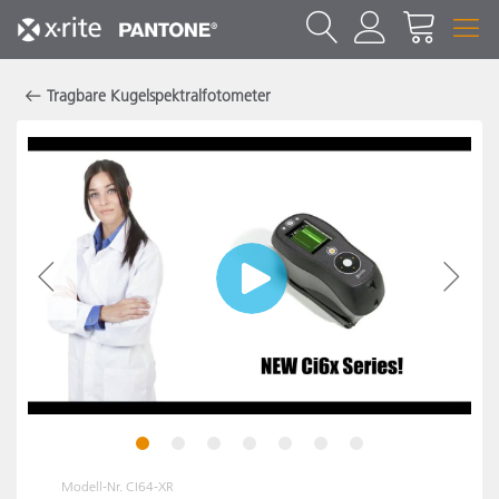
Tragbare Kugelspektralfotometer
1
2
3
4
5
6
7
Modell-Nr.
CI64-XR