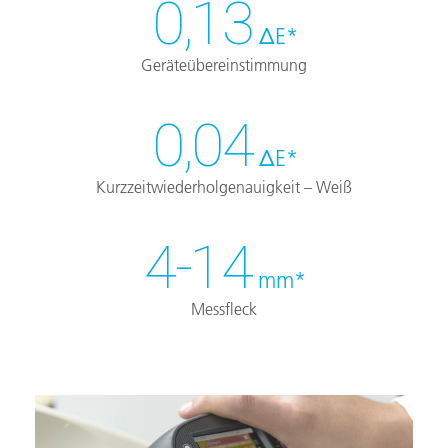
0,13
ΔE*
Geräteübereinstimmung
0,04
ΔE*
Kurzzeitwiederholgenauigkeit – Weiß
4-14
mm*
Messfleck