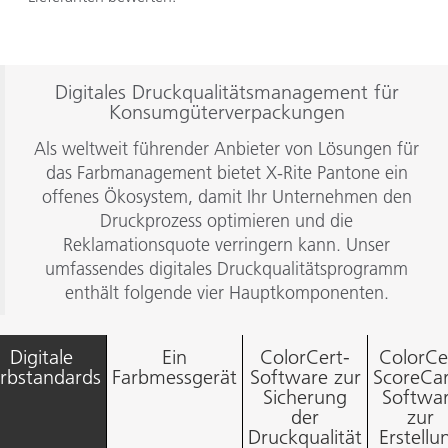
Digitales Druckqualitätsmanagement für
Konsumgüterverpackungen
Als weltweit führender Anbieter von Lösungen für
das Farbmanagement bietet X-Rite Pantone ein
offenes Ökosystem, damit Ihr Unternehmen den
Druckprozess optimieren und die
Reklamationsquote verringern kann. Unser
umfassendes digitales Druckqualitätsprogramm
enthält folgende vier Hauptkomponenten.
Digitale
Ein
ColorCert-
ColorCe
rbstandards
Farbmessgerät
Software zur
ScoreCa
Sicherung
Softwa
der
zur
Druckqualität
Erstellu