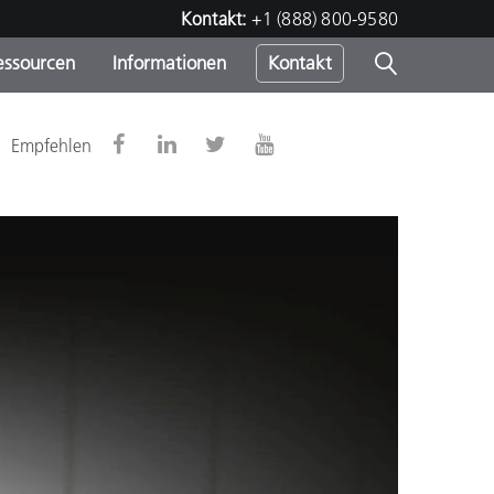
Kontakt:
+1 (888) 800-9580
essourcen
Informationen
Kontakt
nden
m
Empfehlen