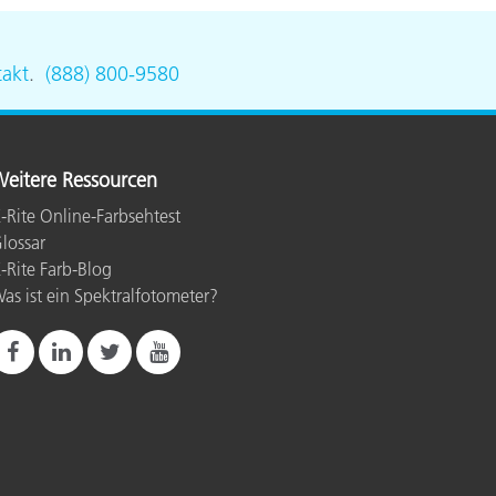
akt
.
(888) 800-9580
eitere Ressourcen
-Rite Online-Farbsehtest
lossar
-Rite Farb-Blog
as ist ein Spektralfotometer?