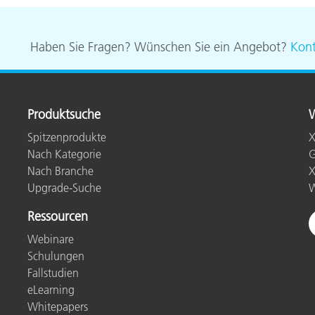
Haben Sie Fragen? Wünschen Sie ein Angebot?
Kont
Produktsuche
W
Spitzenprodukte
X
Nach Kategorie
G
Nach Branche
X
Upgrade-Suche
W
Ressourcen
Webinare
Schulungen
Fallstudien
eLearning
Whitepapers