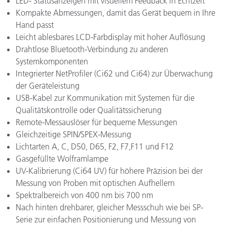
LED- Statusanzeigen mit visuellem Feedback in Echtzeit
Kompakte Abmessungen, damit das Gerät bequem in Ihre
Hand passt
Leicht ablesbares LCD-Farbdisplay mit hoher Auflösung
Drahtlose Bluetooth-Verbindung zu anderen
Systemkomponenten
Integrierter NetProfiler (Ci62 und Ci64) zur Überwachung
der Geräteleistung
USB-Kabel zur Kommunikation mit Systemen für die
Qualitätskontrolle oder Qualitätssicherung
Remote-Messauslöser für bequeme Messungen
Gleichzeitige SPIN/SPEX-Messung
Lichtarten A, C, D50, D65, F2, F7,F11 und F12
Gasgefüllte Wolframlampe
UV-Kalibrierung (Ci64 UV) für höhere Präzision bei der
Messung von Proben mit optischen Aufhellern
Spektralbereich von 400 nm bis 700 nm
Nach hinten drehbarer, gleicher Messschuh wie bei SP-
Serie zur einfachen Positionierung und Messung von