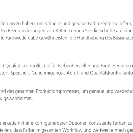
eptierung zu haben, um schnelle und genaue Farbrezepte zu liefern
en Rezeptierlösungen von X-Rite können Sie die Schritte auf ein
ente Farbwiedergabe gewährleisten, die Handhabung des Basismate
 Qualitätskontrolle, die für Farbenhersteller und Farblieferanten e
zeptur-, Speicher-, Genehmigungs-, Abruf- und Qualitätskontrollanf
rend des gesamten Produktionsprozesses, um genaue und wiederho
u gewährleisten.
 Lieferkette mithilfe konfigurierbarer Optionen konsistente Farben 
ustellen, dass Farbe im gesamten Workflow und weltweit einfach g