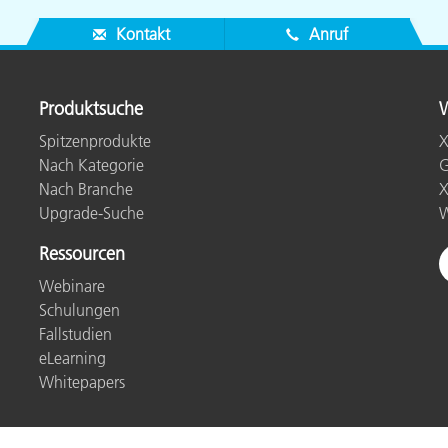
Kontakt
Anruf
Produktsuche
W
Spitzenprodukte
X
Nach Kategorie
G
Nach Branche
X
Upgrade-Suche
W
Ressourcen
Webinare
Schulungen
Fallstudien
eLearning
Whitepapers