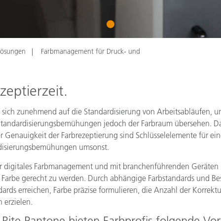
Papier
1
Baumaterialien
Gebrauchsgüter
lösungen
Farbmanagement für Druck- und
zeptierzeit.
 sich zunehmend auf die Standardisierung von Arbeitsabläufen, um
sen Standardisierungsbemühungen jedoch der Farbraum übersehen. 
r Genauigkeit der Farbrezeptierung sind Schlüsselelemente für ei
dardisierungsbemühungen umsonst.
igitales Farbmanagement und mit branchenführenden Geräten is
er Farbe gerecht zu werden. Durch abhängige Farbstandards und B
dards erreichen, Farbe präzise formulieren, die Anzahl der Korre
 erzielen.
te Pantone bieten Farbprofis folgende Vort