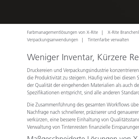
Kunststoff
Farbmanagementlösungen von X-Rite
X-Rite Branchen
Verpackungsanwendungen
Tintenfarbe verwalten
Weniger Inventar, Kürzere Re
Druckereien und Verpackungsindustrie konzentrieren
die Produktivität zu steigern. Häufig wird bei die
der Qualität der eingehenden Materialien als auch de
Spezifikationen entspricht, sind alle anderen Stan
Die Zusammenführung des gesamten Workflows über d
Nachfrage nach schnellerer, präziserer und genauer
verkürzen, eine bessere Einhaltung von Qualitätsstan
Verwaltung von Tintenresten finanzielle Einsparungen
Maßgeschneiderte Lösungen von X-Ri