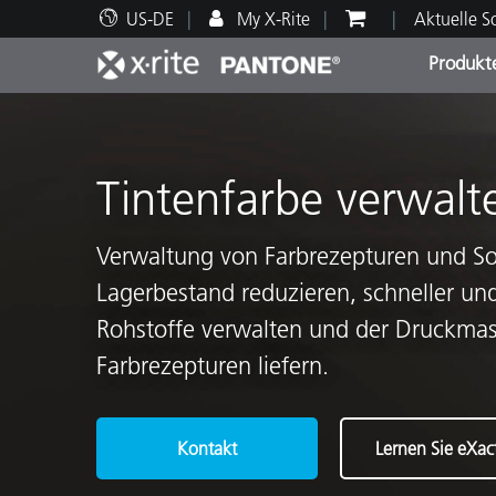
US-DE
My X-Rite
Aktuelle 
Produkt
Spitzenprodukte
Druck und Verpackung
Technischer Support
Pädagogische Ressourcen
Produ
Anstr
Servi
Ausbi
Tintenfarbe verwalt
Verwaltung von Farbrezepturen und So
Lagerbestand reduzieren, schneller un
Brand
Rohstoffe verwalten und der Druckmas
Automobil
Textil
Farbrezepturen liefern.
Kontakt
Lernen Sie eXac
Kosme