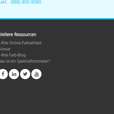
akt
.
(888) 800-9580
eitere Ressourcen
-Rite Online-Farbsehtest
lossar
-Rite Farb-Blog
as ist ein Spektralfotometer?