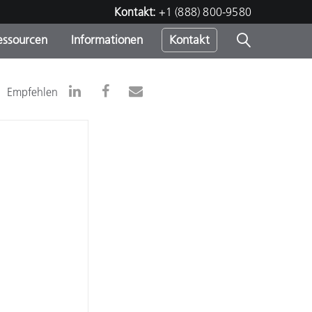
Kontakt:
+1 (888) 800-9580
essourcen
Informationen
Kontakt
nden
m
Empfehlen