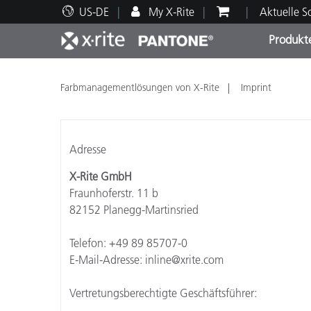
US-DE
My X-Rite
Aktuelle 
Produkt
Spitzenprodukte
Druck und Verpackung
Technischer Support
Pädagogische Ressourcen
Produ
Anstr
Servi
Ausbi
Farbmanagementlösungen von X-Rite
Imprint
Adresse
X-Rite GmbH
Brand
Fraunhoferstr. 11 b
Automobil
82152 Planegg-Martinsried
Textil
Telefon: +49 89 85707-0
E-Mail-Adresse: inline@xrite.com
Vertretungsberechtigte Geschäftsführer:
Kosme