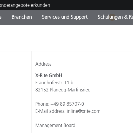
Sonderangebote erkunden
e
Branchen
Services und Support
Schulungen & R
1
ktkategorien
ichmittel und Lacke
ce und Wartung
ldung
Eingestellte Produkte - Fi
OEM Display & Printer
Kontakt zu unserem Tea
Beratungen & Audits
Sie Ihr Upgrade
Manufacturers
Laufende Sonderaktionen
Address
Online Store
Verbrauchsgüter
Top Downloads
X-Rite GmbH
 Experience Center
Fraunhoferstr. 11 b
Weitere Ressourcen
82152 Planegg-Martinsried
Food Color Measurement
Phone: +49 89 85707-0
E-Mail address: inline@xrite.com
Biowissenschaften
Management Board:
Unterhaltungselektronik
tikhersteller