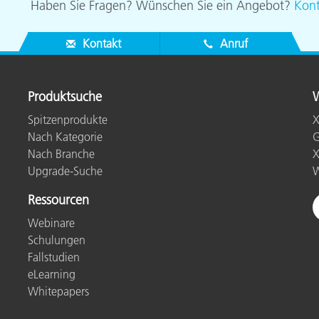
Haben Sie Fragen? Wünschen Sie ein Angebot?
Kont
Kontakt
Anruf
Produktsuche
W
Spitzenprodukte
X
Nach Kategorie
G
Nach Branche
X
Upgrade-Suche
W
Ressourcen
Webinare
Schulungen
Fallstudien
eLearning
Whitepapers