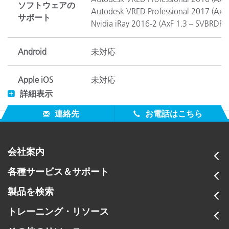
ソフトウェアの
Autodesk VRED Professional 2017 (Ax
サポート
Nvidia iRay 2016-2 (AxF 1.3 – SV
Android
未対応
Apple iOS
未対応
詳細表示
使用可能なディ
連絡先
お電話はこちら
1 TB 以上の空き容量
スク領域
Android 装置と
会社案内
未対応
の互換性
各種サービス＆サポート
iOS 装置との互
製品を検索
未対応
換性
トレーニング・リソース
設定オプション
TAC7 または標準