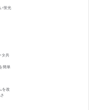
すい蛍光
。
ータ共
を簡単
ムを改
化さ