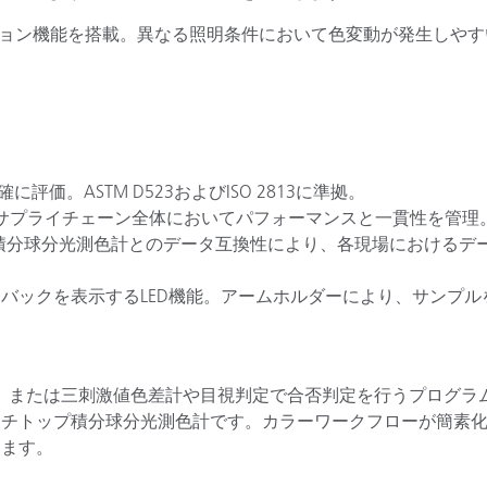
レーション機能を搭載。異なる照明条件において色変動が発生しや
。
評価。ASTM D523およびISO 2813に準拠。
問わず、サプライチェーン全体においてパフォーマンスと一貫性を管理
ル積分球分光測色計とのデータ互換性により、各現場におけるデ
バックを表示するLED機能。アームホルダーにより、サンプル
する、または三刺激値色差計や目視判定で合否判定を行うプログラ
ンチトップ積分球分光測色計です。カラーワークフローが簡素
します。