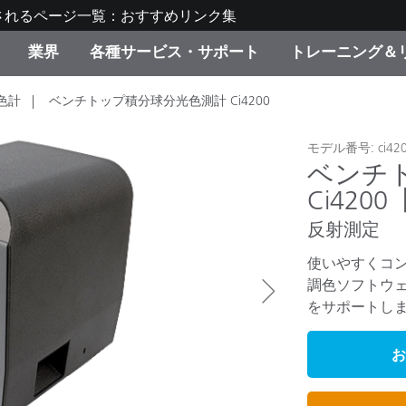
されるページ一覧：おすすめリンク集
業界
各種サービス・サポート
トレーニング＆
色計
ベンチトップ積分球分光色測計 Ci4200
ゴリ別
・塗装
の流れ・サービス一覧
ーニング
生産終了製品：アップグ
ディスプレイメーカー＆
弊社へのお問い合わせ
X-Riteラーニングセンタ
ド製品を検索
ンターメーカー対象 OEM
リューション
モデル番号: ci42
ベンチ
キャンペーン
Ci42
機材貸出サービス（無料
製品リスト（旧製品も含
反射測定
消費者向け製品パッケー
ンド体験センター
その他のリソース
使いやすくコンパ
スタイル
調色ソフトウ
をサポートし
食品の測色
お
ライフサイエンス
品メーカー
家庭電化製品