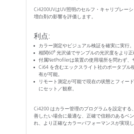
Ci4200UVはUV照明のセルフ・キャリブ
増白剤の影響を評価します。
利点
:
カラー測定やビジュアル検証を確実に実行
相関60⁰ 光沢値でサンプルの光沢度をより正確に
付属NetProfilerは装置の使用場所を
Ci64 を含むエックスライト社のポータブ
有が可能。
リモート測定が可能で現在の状態とフィード
にセット／観察。
Ci4200 はカラー管理のプログラムを設定
善したい場合に最適な、正確で信頼のあるベ
れ、より正確なカラーパフォーマンスが実現