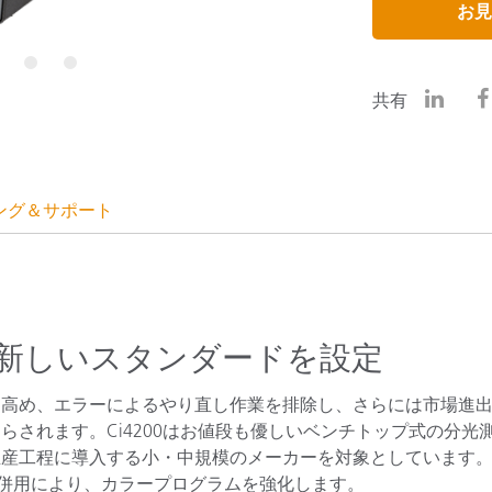
お見
製紙業
5
6
建築基材
共有
耐久消費財
ング＆サポート
新しいスタンダードを設定
を高め、エラーによるやり直し作業を排除し、さらには市場進
されます。Ci4200はお値段も優しいベンチトップ式の分光
工程に導入する小・中規模のメーカーを対象としています。Co
の併用により、カラープログラムを強化します。