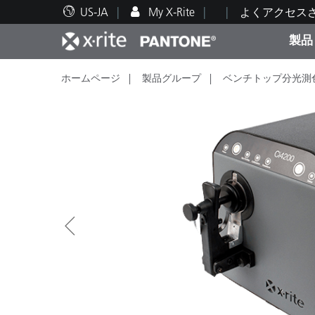
US-JA
My X-Rite
よくアクセス
製品
ホームページ
製品グループ
ベンチトップ分光測
人気製品ランキング
印刷＆パッケージ印刷
テクニカルサポート
教育関連資料
カテ
塗料
修理
トレ
ブラ
自動車
テキ
化粧