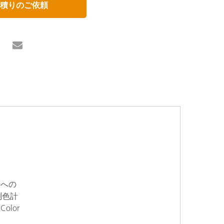
積りのご依頼
出への
測色計
lor