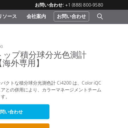
お問い合わせ:
+1 (888) 800-9580
リソース
会社案内
お問い合わせ
レー
プリ
ー
 ソ
00
トップ積分球分光色測計
00【海外専用】
）
む）
ジ
クトな積分球分光測色計 Ci4200 は、Color iQC
ェアとの併用により、カラーマネージメントチーム
ます。
問い合わせ