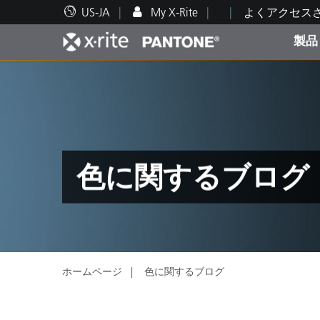
US-JA
My X-Rite
よくアクセス
製品
人気製品ランキング
印刷＆パッケージ印刷
テクニカルサポート
教育関連資料
カテ
塗料
修理
トレ
色に関するブログ
ブラ
自動車
テキ
ホームページ
色に関するブログ
化粧