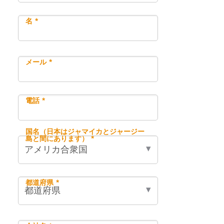
名 *
メール *
電話 *
国名（日本はジャマイカとジャージー
島と間にあります） *
都道府県 *