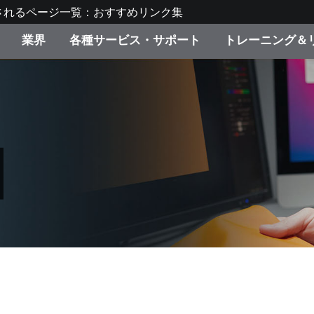
されるページ一覧：おすすめリンク集
業界
各種サービス・サポート
トレーニング＆
ゴリ別
・塗装
の流れ・サービス一覧
ーニング
生産終了製品：アップグ
ディスプレイメーカー＆
弊社へのお問い合わせ
X-Riteラーニングセンタ
ド製品を検索
ンターメーカー対象 OEM
リューション
キャンペーン
機材貸出サービス（無料
製品リスト（旧製品も含
消費者向け製品パッケー
ンド体験センター
その他のリソース
スタイル
食品の測色
ライフサイエンス
品メーカー
家庭電化製品