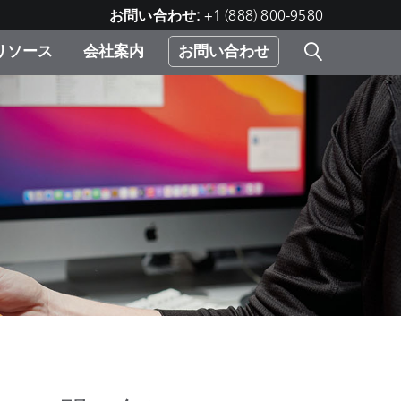
お問い合わせ:
+1 (888) 800-9580
リソース
会社案内
お問い合わせ
レー
プリ
ー
 ソ
）
む）
ジ