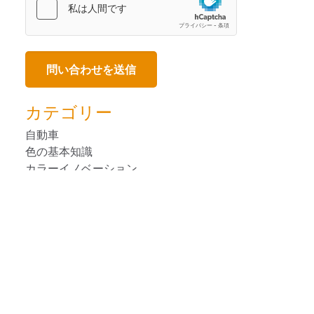
カテゴリー
自動車
色の基本知識
カラーイノベーション
消費者向けパ ッケージ 商品
デザイン
装置の使用法
人気のブログ
塗料・塗装
プラスチック
印刷＆パッケージ印刷
リモート・カラーマネージメント