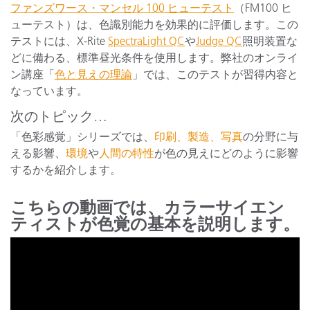
ファンズワース・マンセル 100 ヒューテスト
（FM100 ヒ
ューテスト）は、色識別能力を効果的に評価します。この
テストには、X-Rite
SpectraLight QC
や
Judge QC
照明装置な
どに備わる、標準昼光条件を使用します。弊社のオンライ
ン講座「
色と見えの理論
」では、このテストが習得内容と
なっています。
次のトピック…
「色彩感覚」シリーズでは、
印刷、製造、写真
の分野に与
える影響、
環境
や
人間の特性
が色の見えにどのように影響
するかを紹介します。
こちらの動画では、カラーサイエン
ティストが色覚の基本を説明します。