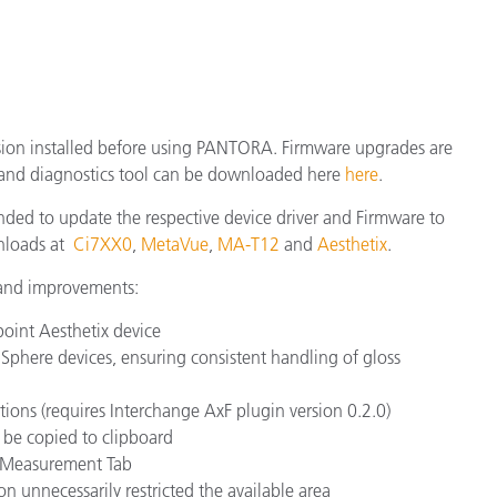
製紙業
建築基材
耐久消費財
ion installed before using PANTORA. Firmware upgrades are
 and diagnostics tool can be downloaded here
here
.
nded to update the respective device driver and Firmware to
wnloads at
Ci7XX0
,
MetaVue
,
MA-T12
and
Aesthetix
.
 and improvements:
oint Aesthetix device
Sphere devices, ensuring consistent handling of gloss
ions (requires Interchange AxF plugin version 0.2.0)
 be copied to clipboard
 Measurement Tab
on unnecessarily restricted the available area