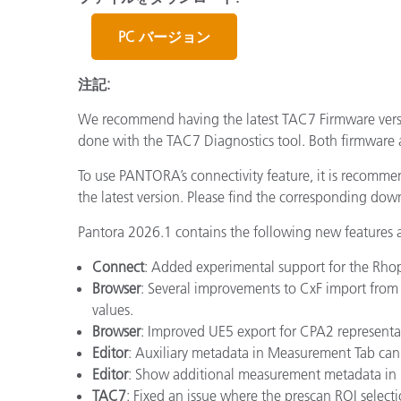
プラスチック
PC バージョン
注記:
We recommend having the latest TAC7 Firmware vers
done with the TAC7 Diagnostics tool. Both firmware
To use PANTORA’s connectivity feature, it is recomme
the latest version. Please find the corresponding do
Pantora 2026.1 contains the following new features
Connect
: Added experimental support for the Rhop
Browser
: Several improvements to CxF import from 
values.
Browser
: Improved UE5 export for CPA2 representat
Editor
: Auxiliary metadata in Measurement Tab can
Editor
: Show additional measurement metadata in
TAC7
: Fixed an issue where the prescan ROI selecti