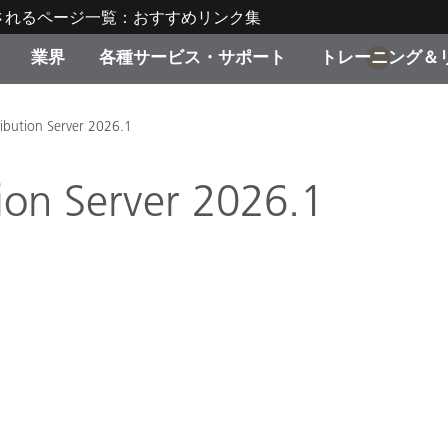
されるページ一覧：おすすめリンク集
業界
各種サービス・サポート
トレーニング＆
1
ゴリ別
・塗装
の流れ・サービス一覧
ーニング
生産終了製品：アップグ
ディスプレイメーカー＆
弊社へのお問い合わせ
X-Riteラーニングセンタ
ibution Server 2026.1
ド製品を検索
ンターメーカー対象 OEM
リューション
ion Server 2026.1
キャンペーン
機材貸出サービス（無料
製品リスト（旧製品も含
消費者向け製品パッケー
ンド体験センター
その他のリソース
スタイル
食品の測色
ライフサイエンス
品メーカー
家庭電化製品