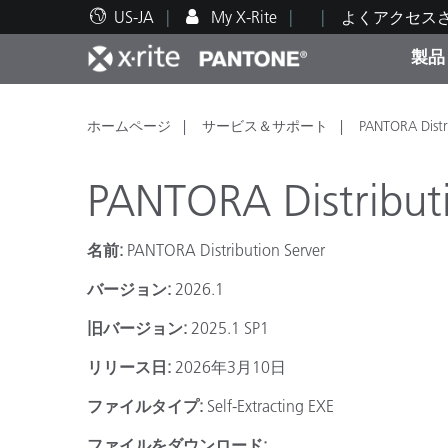
US-JA
My X-Rite
よくアクセス
製品
人気製品ランキング
印刷＆パッケージ印刷
テクニカルサポート
教育関連資料
カテ
塗料
修理
トレ
ホームページ
サービス＆サポート
PANTORA Distr
PANTORA Distribut
名前:
PANTORA Distribution Server
ブラ
バージョン:
2026.1
自動車
テキ
旧バージョン:
2025.1 SP1
リリース日:
2026年3月10日
ファイルタイプ:
Self-Extracting EXE
化粧
ファイルをダウンロード: