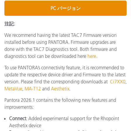
PC バージョン
注記:
We recommend having the latest TAC7 Firmware version
installed before using PANTORA. Firmware upgrades are
done with the TAC7 Diagnostics tool. Both firmware and
diagnostics tool can be downloaded here
here
.
To use PANTORA’s connectivity feature, it is recommended to
update the respective device driver and Firmware to the latest
version. Please find the corresponding downloads at
Ci7XX0
,
MetaVue
,
MA-T12
and
Aesthetix
.
Pantora 2026.1 contains the following new features and
improvements:
Connect
: Added experimental support for the Rhopoint
Aesthetix device