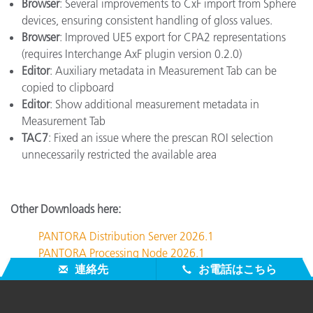
Browser
: Several improvements to CxF import from Sphere
devices, ensuring consistent handling of gloss values.
Browser
: Improved UE5 export for CPA2 representations
(requires Interchange AxF plugin version 0.2.0)
Editor
: Auxiliary metadata in Measurement Tab can be
copied to clipboard
Editor
: Show additional measurement metadata in
Measurement Tab
TAC7
: Fixed an issue where the prescan ROI selection
unnecessarily restricted the available area
Other Downloads here:
PANTORA Distribution Server 2026.1
PANTORA Processing Node 2026.1
連絡先
お電話はこちら