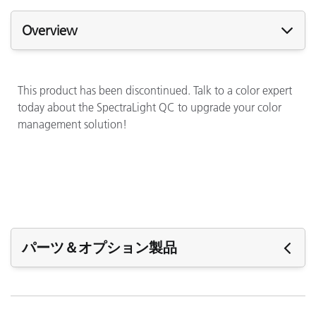
Overview
This product has been discontinued. Talk to a color expert
today about the SpectraLight QC to upgrade your color
management solution!
パーツ＆オプション製品
パーツ＆オプション製品