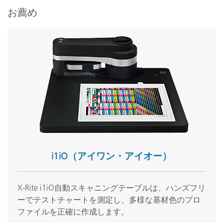
サポート
お薦め
ソフトウェア:
i1Profiler (i1Publish) v3.8.5
i1Profiler (i1Publish) v3.8.4
i1Profiler (i1Publish) v3.7.1
X-Rite Device Services v3.0.150 (Mac Only)
X-Rite Device Services v3.1.133 (PC Only)
よくある質問:
i1iOテーブルおよびi1Proとi1Pro2の交換性
高速測定モード
環境光を測定するとプログラムがフリーズする
i1iO（アイワン・アイオー）
ADC（自動ディスプレイコントロール）は何ですか？
Averaging Measurement Data In Printer Profiling
X-Rite i1iO自動スキャニングテーブルは、ハンズフリ
全てのサポート内容を表示
ーでテストチャートを測定し、多様な基材色のプロ
トレーニング
ファイルを正確に作成します。