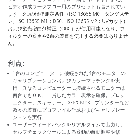
ビデオ作成ワークフロー用のプリセットも含まれてい
ます。
3つの標準測定条件（ISO 13655 M0：タングステ
ン、ISO 13655 M1：D50、ISO 13655 M2：UVカット）
および蛍光増白剤補正（OBC）が使用可能となり、フ
ィルターの変更や2台の装置を使用する必要はありませ
ん。
利点
:
1
台のコンピューターに接続された
4
台のモニターの
キャリブレーションおよびカラーマッチングを実
行。異なるコンピューターに接続されるモニターは
何台でもＯＫ。一貫したカラー表示を確保。プロジ
ェクター、スキャナー、
RGB/CMYK+
プリンターなど
数々の装置にプロファイル作成およびキャリブレー
ションを実行。
ユーザーフィードバックをリアルタイムで出力し、
セルフチェックツールによる変動の自動調整や修