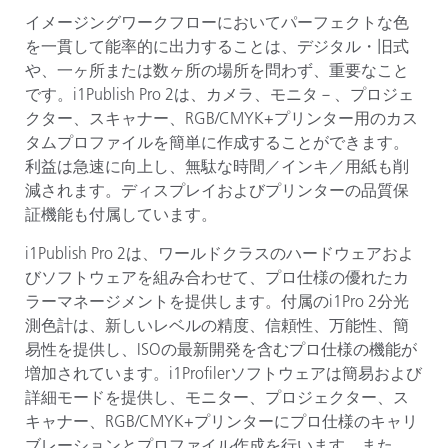
イメージングワークフローにおいてパーフェクトな色
を一貫して能率的に出力することは、デジタル・旧式
や、一ヶ所または数ヶ所の場所を問わず、重要なこと
です。
i1Publish Pro 2
は、カメラ、モニタ－、プロジェ
クター、スキャナー、
RGB/CMYK+
プリンター用のカス
タムプロファイルを簡単に作成することができます。
利益は急速に向上し、無駄な時間／インキ／用紙も削
減されます。ディスプレイおよびプリンターの品質保
証機能も付属しています。
i1Publish Pro 2
は、ワールドクラスのハードウェアおよ
びソフトウェアを組み合わせて、プロ仕様の優れたカ
ラーマネージメントを提供します。付属の
i1Pro 2
分光
測色計は、新しいレベルの精度、信頼性、万能性、簡
易性を提供し、
ISO
の最新開発を含むプロ仕様の機能が
増加されています。
i1Profiler
ソフトウェアは簡易および
詳細モードを提供し、モニター、プロジェクター、ス
キャナー、
RGB/CMYK+
プリンターにプロ仕様のキャリ
ブレーションとプロファイル作成を行います。また、