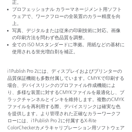
正。
プロフェッショナル
カラーマネージメント用ソフト
ウェアで、ワークフローの全装置のカラー精度を向
上。
写真、デジタルまたは従来の印刷技術に対応。画像
の印刷方法を問わず色品質を調整。
全ての
ISO M
スタンダードに準拠。用紙などの基材に
使用される蛍光増白剤を補正。
i1Publish Pro 2
には、ディスプレイおよびプリンターの
品質保証機能も多数付属しています。
CMYK
で印刷する
場合、デバイスリンクのプロファイル作成機能によ
り、多様な装置に対する
CMYK
ファイルを最適化し、ブ
ラックチャンネルとインキを維持します。複数の
CMYK
ファイルを再利用する際、デバイスリンクは確実な色
を提供します。より管理された正確なカラーワークフ
ローには、
i1Publish Pro 2
に付属する
X-Rite
ColorChecker
カメラキャリブレーション用ソフトウェア