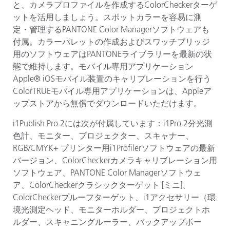
と、カメラプロファイルを作成する
ColorChecker
ターゲ
ットを活用しましょう。スポットカラーを容易に測
定・管理する
PANTONE Color Manager
ソフトウェアも
付属。カラーパレットの作成およびスワッチブリッジ
用のソフトウェアは
PANTONE
ライブラリーを最新の状
態で維持します。モバイル専用アプリケーション
Apple® iOS
モバイル装置のキャリブレーションを行う
ColorTRUE
モバイル専用アプリケーションは、
Apple
ア
ップストアから無償でダウンロードいただけます。
i1Publish Pro 2
には次が付属しています：
i1Pro 2
分光測
色計、モニター、プロジェクター、スキャナー、
RGB/CMYK+
プリンター用
i1Profiler
ソフトウェアの最新
バージョン、
ColorChecker
カメラキャリブレーション用
ソフトウェア、
PANTONE Color Manager
ソフトウェ
ア、
ColorChecker
クラシックターゲット
[
ミニ
]
、
ColorChecker
プルーフターゲット、
i1
アクセサリー（環
境光測定ヘッド、モニターホルダー、プロジェクトホ
ルダー、スキャニングルーラー、バックアップボー