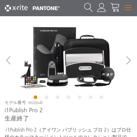
1
2
3
4
5
6
7
モデル番号: eo2pub
i1Publish Pro 2
生産終了
i1Publish Pro 2
（アイワン
パブリッシュ
プロ
2
）はプロ仕
様のカラーマネージメントツールのコレクション製品で、