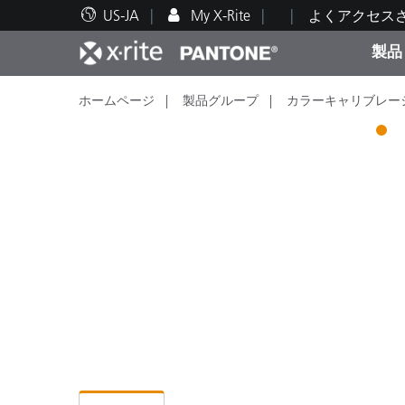
US-JA
My X-Rite
よくアクセス
製品
ホームページ
製品グループ
カラーキャリブレー
人気製品ランキング
印刷＆パッケージ印刷
テクニカルサポート
教育関連資料
カテ
塗料
修理
トレ
1
ブラ
自動車
テキ
化粧