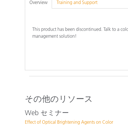
プラスチック
Overview
Training and Support
This product has been discontinued. Talk to a col
management solution!
その他のリソース
Web セミナー
Effect of Optical Brightening Agents on Color