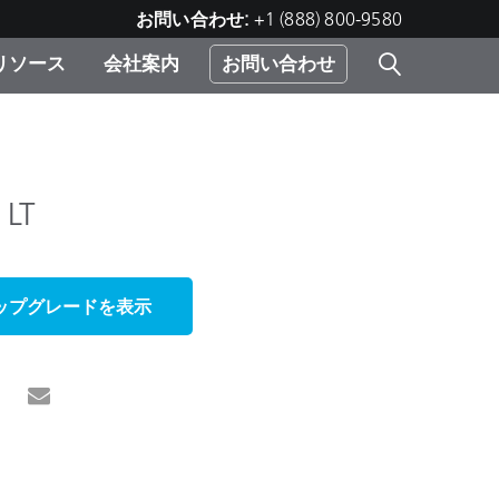
お問い合わせ:
+1 (888) 800-9580
リソース
会社案内
お問い合わせ
レー
プリ
ー
 ソ
 LT
）
む）
ジ
ップグレードを表示