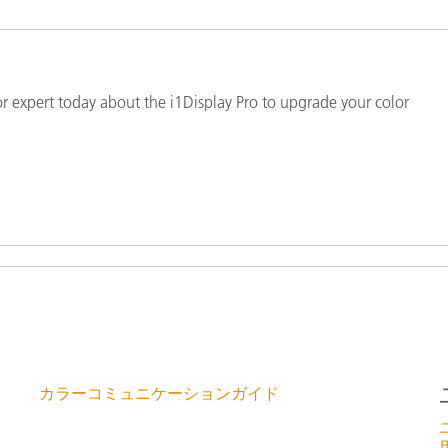
製紙業
建築基材
or expert today about the i1Display Pro to upgrade your color
耐久消費財
カラーコミュニケーションガイド