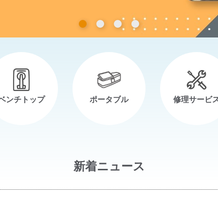
製紙業
1
2
3
4
建築基材
耐久消費財
ベンチトップ
ポータブル
修理サービ
新着ニュース