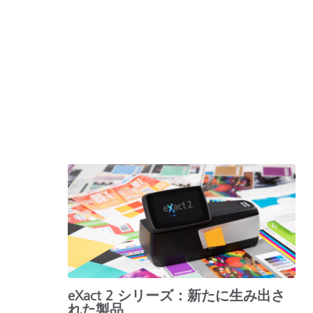
eXact 2 シリーズ：新たに生み出さ
れた製品