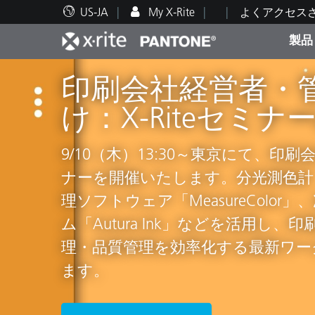
US-JA
My X-Rite
よくアクセス
製品
i1シリーズお買い
印刷会社経営者・
人気製品ランキング
印刷＆パッケージ印刷
テクニカルサポート
教育関連資料
カテ
塗料
修理
トレ
テキスタイル業界
ペーンのお知らせ
お得なサービスオ
け：X-Riteセミ
を効率化
2in1キャンペー
本年もご好評につき、i1シリーズ
9/10（木）13:30～東京にて、印
ンを実施いたします。i1Pro, i1Pro2及び
テキスタイル業界向け調色ソフトウェ
ナーを開催いたします。分光測色計「e
突然の故障でも安心のサービスオプシ
下取りの上、i1Pro3シリーズ、i1i
iMatch」は、一発調色率の向上と
ブラ
理ソフトウェア「MeasureColor
ペーン』を実施しております。NetProfi
合、特価でご提供させていただき
援します。染料コストや色合わせ
自動車
テキ
ム「Autura Ink」などを活用し
Certification Plusに、１年の
逃しなくご検討ください。
開発期間の短縮に貢献し、品質と生
理・品質管理を効率化する最新ワー
けます。お早めにお申込ください
ます。
ます。
キャンペーンの詳細はこちら
化粧
キャンペーンの詳細はこちら
Color iMatchの詳細
Ci7830モデ