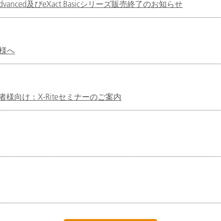
act Advanced及びeXact Basicシリーズ販売終了のお知らせ
様へ
様向け：X-Riteセミナーのご案内