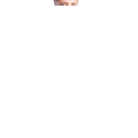
会社案内
ブランドのご紹介
採用情報
所在地
プレスニュース＆イベント
各種サービス＆サポート
正規代理店・正規販売店
製品サポート
修理の流れ・サービス一覧
製品登録（My X-Rite登録）