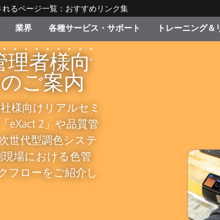
されるページ一覧：おすすめリンク集
業界
各種サービス・サポート
トレーニング＆
換えキャン
管理者様向
ゴリ別
・塗装
の流れ・サービス一覧
ーニング
生産終了製品：アップグ
ディスプレイメーカー＆
弊社へのお問い合わせ
X-Riteラーニングセンタ
の調色業務
ド製品を検索
ンターメーカー対象 OEM
プション
ナーのご案内
リューション
ンのお知らせ
キャンペーン
お買い替えキャンペー
刷会社様向けリアルセミ
機材貸出サービス（無料
i1iO, i1iO2を簡易
ア「Color
製品リスト（旧製品も含
Xact 2」や品質管
ョン『2in1キャン
消費者向け製品パッケー
O3をお買い上げの場
調色工程の効率化を支
ンド体験センター
」、次世代型調色システ
ler Plusまたは
その他のリソース
ます。この機会をお見
のやり直しを減らし、
スタイル
、印刷現場における色管
価格で２年間をご加入いただ
産性の向上を実現し
クフローをご紹介し
。
食品の測色
ライフサイエンス
品メーカー
ルの詳細
家庭電化製品