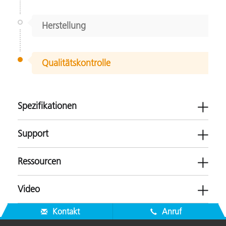
Herstellung
Qualitätskontrolle
Spezifikationen
Support
Ressourcen
Video
Software
Kontakt
Anruf
NetProfiler 3 v3.6.2.2
Broschüren