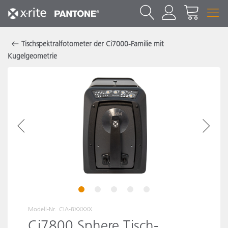
Tischspektralfotometer der Ci7000-Familie mit
Kugelgeometrie
1
2
3
4
5
Modell-Nr.
CIA-8XXXXX
Ci7800 Sphere Tisch-