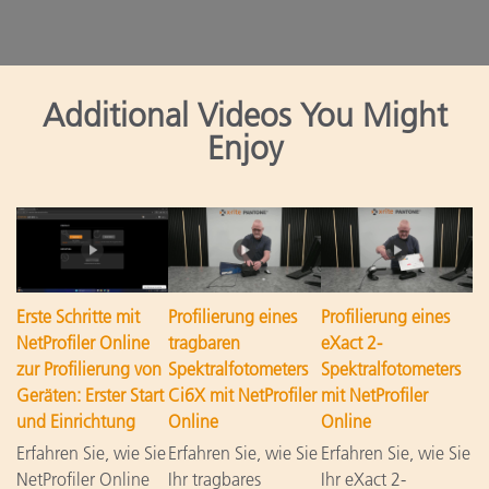
Additional Videos You Might
Enjoy
Erste Schritte mit
Profilierung eines
Profilierung eines
NetProfiler Online
tragbaren
eXact 2-
zur Profilierung von
Spektralfotometers
Spektralfotometers
Geräten: Erster Start
Ci6X mit NetProfiler
mit NetProfiler
und Einrichtung
Online
Online
Erfahren Sie, wie Sie
Erfahren Sie, wie Sie
Erfahren Sie, wie Sie
NetProfiler Online
Ihr tragbares
Ihr eXact 2-