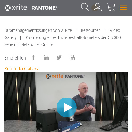
1
Farbmanagementlösungen von X-Rite
Ressourcen
Video
Gallery
Profilierung eines Tischspektralfotometers der Ci7000-
Serie mit NetProfiler Online
Empfehlen
Return to Gallery