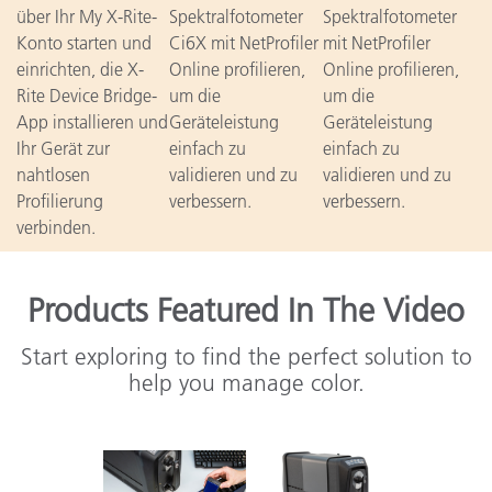
über Ihr My X-Rite-
Spektralfotometer
Spektralfotometer
Konto starten und
Ci6X mit NetProfiler
mit NetProfiler
einrichten, die X-
Online profilieren,
Online profilieren,
Rite Device Bridge-
um die
um die
App installieren und
Geräteleistung
Geräteleistung
Ihr Gerät zur
einfach zu
einfach zu
nahtlosen
validieren und zu
validieren und zu
Profilierung
verbessern.
verbessern.
verbinden.
Products Featured In The Video
Start exploring to find the perfect solution to
help you manage color.