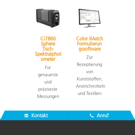
Ci7860
Color iMatch
Sphere
Formulierun
Tisch-
gssoftware
Spektralphot
Zur
ometer
Rezeptierung
Für
von
genaueste
Kunststoffen,
und
Anstrichmitteln
präziseste
und Textilien
Messungen
Kontakt
Anruf