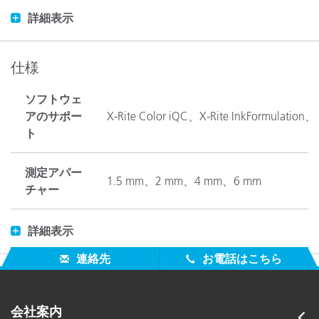
詳細表示
仕様
ソフトウェ
アのサポー
X-Rite Color iQC、X-Rite InkFormulation
ト
測定アパー
1.5 mm、2 mm、4 mm、6 mm
チャー
詳細表示
バッテリー
リチウムイオン、7.4VDC, 2200mAh
連絡先
お電話はこちら
ベストマッ
対応
チ機能
会社案内