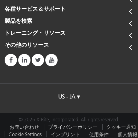
各種サービス＆サポート
キャリブレ
ビルトインのキャリブレーション基準板
ーション
製品を検索
トレーニング・リソース
色差
CIE ∆E* (1976)、∆ECMC、CIE ∆E* (2000)、
その他のリソース
色空間
CIE L*a*b*、CIE L*C*h°、CIE XYZ、Yxy
インターフ
USB 2.0
ェース
Bluetooth（オプション）- クラス II
設定オプシ
US - JA
Bluetooth、NetProfiler
ョン
接続方法
USB 2.0; Bluetooth（Apple M1
© 2026 X-Rite, Incorporated. All rights reserved.
お問い合わせ
プライバシーポリシー
クッキー通知
Cookie Settings
インプリント
使用条件
個人情報
濃度範囲
0.0 D ～ 3.0 D