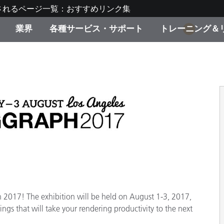
されるページ一覧：おすすめリンク集
業界
各種サービス・サポート
トレーニング＆
1
ゴリ別
・塗装
の流れ・サービス一覧
ーニング
生産終了製品：アップグ
ディスプレイメーカー＆
弊社へのお問い合わせ
X-Riteラーニングセンタ
ド製品を検索
ンターメーカー対象 OEM
リューション
キャンペーン
機材貸出サービス（無料
製品リスト（旧製品も含
消費者向け製品パッケー
ンド体験センター
その他のリソース
スタイル
食品の測色
ph 2017! The exhibition will be held on August 1-3, 2017,
ライフサイエンス
ngs that will take your rendering productivity to the next
品メーカー
家庭電化製品