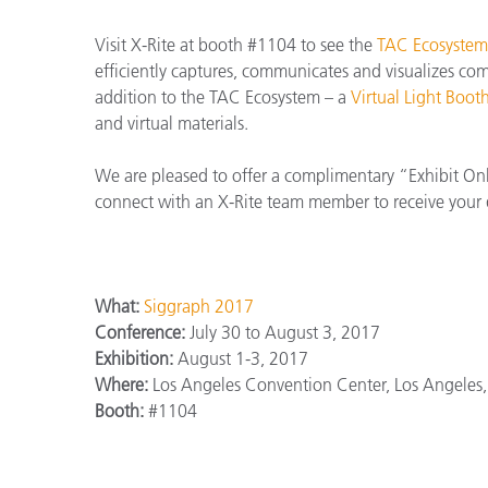
プラスチック
Visit X-Rite at booth #1104 to see the
TAC Ecosystem
efficiently captures, communicates and visualizes comp
addition to the TAC Ecosystem – a
Virtual Light Boot
and virtual materials.
We are pleased to offer a complimentary “Exhibit On
connect with an X-Rite team member to receive your 
What:
Siggraph 2017
Conference:
July 30 to August 3, 2017
Exhibition:
August 1-3, 2017
Where:
Los Angeles Convention Center, Los Angeles
Booth:
#1104