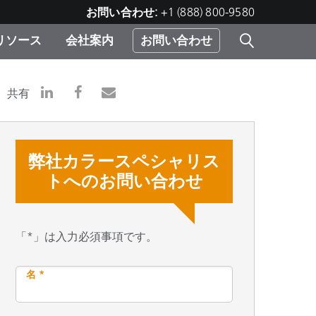
お問い合わせ:
+1 (888) 800-9580
リソース
会社案内
お問い合わせ
レー
プリ
ー
共有
 ソ
弊社カラースペシャリス
）
む）
トへのお問い合わせ
ジ
「*」は入力必須事項です。
名 *