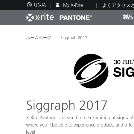
US-JA
My X-Rite
よくアクセス
製品
人気製品ランキング
印刷＆パッケージ印刷
テクニカルサポート
教育関連資料
カテ
塗料
修理
トレ
ホームページ
Siggraph 2017
ブラ
自動車
テキ
Siggraph 2017
X-Rite Pantone is pleased to be exhibiting at Siggra
where you’ll be able to experience products and offeri
化粧
level.