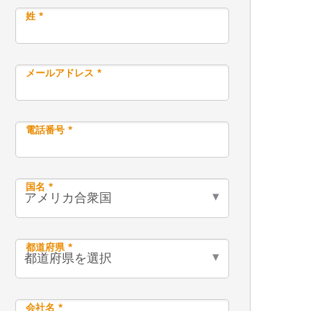
姓 *
メールアドレス *
電話番号 *
国名 *
都道府県 *
会社名 *