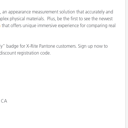
製紙業
, an appearance measurement solution that accurately and
lex physical materials. Plus, be the first to see the newest
建築基材
h
that offers unique immersive experience for comparing real
耐久消費財
ly” badge for X-Rite Pantone customers. Sign up now to
discount registration code.
, CA