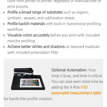
color from printer to printer, regardless of manufacturer or
print process.
Profile a broad range of substrates
such as organic,
synthetic, weaves, and sublimation sheets
Profile backlit materials
with built-in transmissive profiling
workflow
Visualize colors accurately
before you print with included
monitor profiling
Achieve better whites and shadows
on textured materials
with included polarization filter
Optional Automation:
Your
shop is busy, and time is critical.
You can save even more time by
adding the X-Rite
i1iO
automated measurement table
for hands-free profile creation.