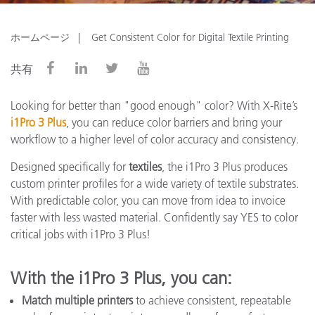
ホームページ
Get Consistent Color for Digital Textile Printing
共有
Looking for better than "good enough" color? With X-Rite’s
i1Pro 3 Plus
, you can reduce color barriers and bring your
workflow to a higher level of color accuracy and consistency.
Designed specifically for
textiles
, the i1Pro 3 Plus produces
custom printer profiles for a wide variety of textile substrates.
With predictable color, you can move from idea to invoice
faster with less wasted material. Confidently say YES to color
critical jobs with i1Pro 3 Plus!
With the i1Pro 3 Plus, you can:
Match multiple printers
to achieve consistent, repeatable