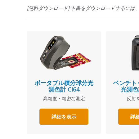
[無料ダウンロード] 本書をダウンロードするに
ポータブル積分球分光
ベンチト
測色計 Ci64
光測色計
高精度・精密な測定
反射
詳細を表示
詳