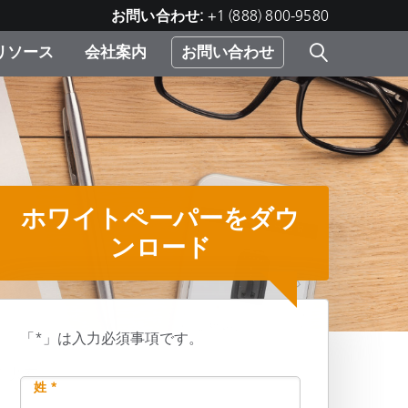
お問い合わせ:
+1 (888) 800-9580
リソース
会社案内
お問い合わせ
レー
プリ
ー
 ソ
）
ホワイトペーパーをダウ
む）
ジ
ンロード
「*」は入力必須事項です。
ル
共有
姓 *