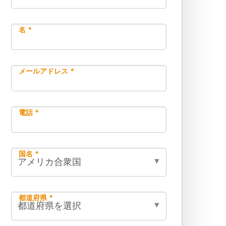
名 *
メールアドレス *
電話 *
国名 *
都道府県 *