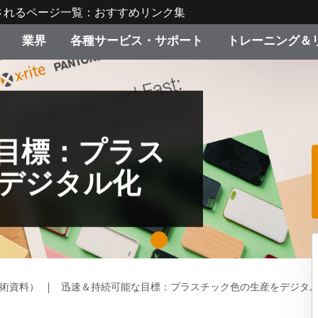
されるページ一覧：おすすめリンク集
業界
各種サービス・サポート
トレーニング＆
ゴリ別
・塗装
の流れ・サービス一覧
ーニング
生産終了製品：アップグ
ディスプレイメーカー＆
弊社へのお問い合わせ
X-Riteラーニングセンタ
ド製品を検索
ンターメーカー対象 OEM
リューション
キャンペーン
目標：プラス
機材貸出サービス（無料
デジタル化
製品リスト（旧製品も含
消費者向け製品パッケー
ンド体験センター
その他のリソース
スタイル
1
食品の測色
ライフサイエンス
術資料）
迅速＆持続可能な目標：プラスチック色の生産をデジタ
品メーカー
家庭電化製品