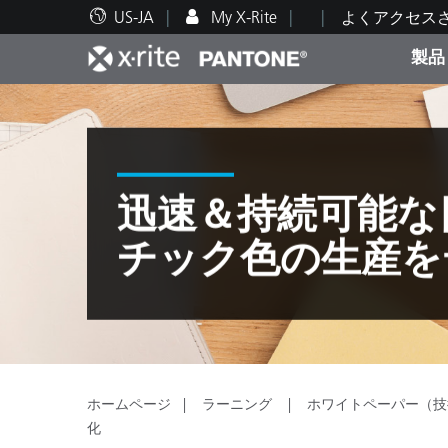
US-JA
My X-Rite
よくアクセス
製品
人気製品ランキング
印刷＆パッケージ印刷
テクニカルサポート
教育関連資料
カテ
塗料
修理
トレ
迅速＆持続可能な
チック色の生産を
ブラ
自動車
テキ
ホームページ
ラーニング
ホワイトペーパー（技
化粧
化