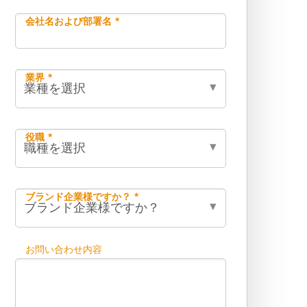
会社名および部署名 *
業界 *
役職 *
ブランド企業様ですか？ *
お問い合わせ内容