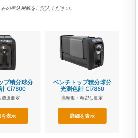
は、右の申込用紙をご記入ください。
ップ積分球分
ベンチトップ積分球分
 Ci7800
光測色計 Ci7860
＆透過測定
高精度・精密な測定
細を表示
詳細を表示