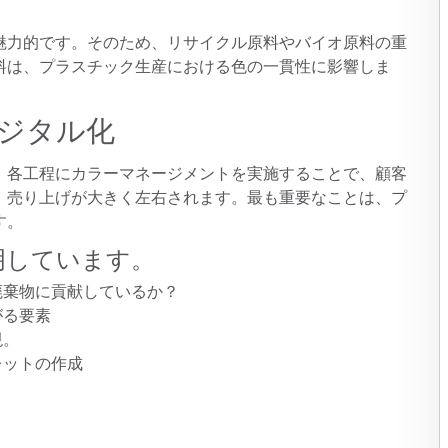
製紙業
魅力的です。そのため、リサイクル原料やバイオ原料の重
料は、プラスチック生産における色の一貫性に影響しま
建築基材
耐久消費財
ジタル化
、各工程にカラーマネージメントを実施することで、顧客
、売り上げが大きく左右されます。最も重要なことは、プ
す。
明しています。
廃棄物に貢献しているか？
がる要素
現。
レットの作成