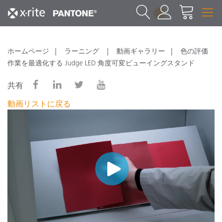
1
ホームページ
ラーニング
動画ギャラリー
色の評価
作業を最適化する Judge LED 角度可変ビューイングスタンド
共有
動画リストに戻る