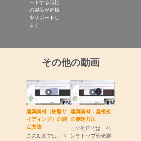
ードする当社
の製品が皆様
をサポートし
ます。

その他の動画
建築資材（樹脂サ
建築資材：屋根板
イディング）の測
の測定方法
定方法
この動画では、ベ
この動画では、ベ
ンチトップ分光測