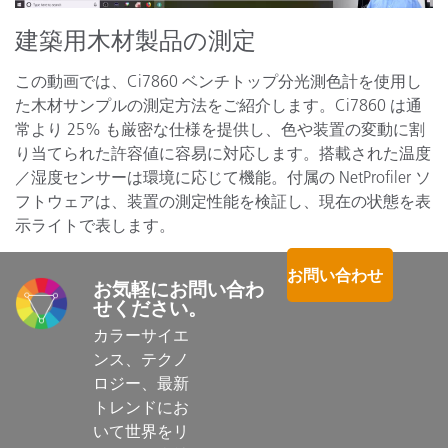
建築用木材製品の測定
この動画では、Ci7860 ベンチトップ分光測色計を使用し
た木材サンプルの測定方法をご紹介します。Ci7860 は通
常より 25% も厳密な仕様を提供し、色や装置の変動に割
り当てられた許容値に容易に対応します。搭載された温度
／湿度センサーは環境に応じて機能。付属の NetProfiler ソ
フトウェアは、装置の測定性能を検証し、現在の状態を表
示ライトで表します。
お問い合わせ
お気軽にお問い合わ
せください。
カラーサイエ
ンス、テクノ
ロジー、最新
トレンドにお
いて世界をリ