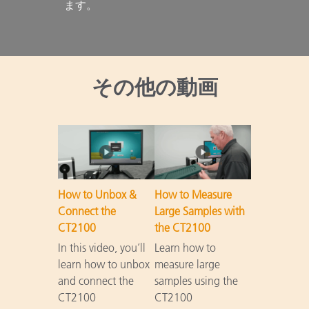
ます。

その他の動画
How to Unbox &
How to Measure
Connect the
Large Samples with
CT2100
the CT2100
In this video, you’ll
Learn how to
learn how to unbox
measure large
and connect the
samples using the
CT2100
CT2100