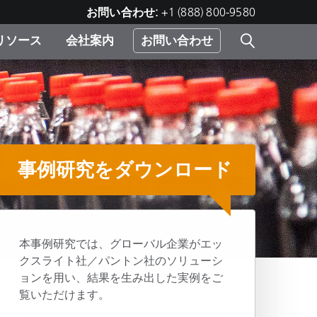
お問い合わせ:
+1 (888) 800-9580
リソース
会社案内
お問い合わせ
レー
プリ
ー
 ソ
）
事例研究をダウンロード
む）
ジ
本事例研究では、グローバル企業がエッ
クスライト社／パントン社のソリューシ
ョンを用い、結果を生み出した実例をご
ラ
共有
覧いただけます。