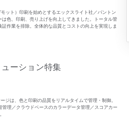
製紙業
拡張カラーガモット）印刷を始めとするエックスライト社／パントン
ーは色、印刷、売り上げを向上してきました。トータル管
建築基材
検証作業を排除。全体的な品質とコストの向上を実現しま
耐久消費財
リューション特集
）パッケージは、色と印刷の品質をリアルタイムで管理・制御。
程管理／クラウドベースのカラーデータ管理／スコアカー
。