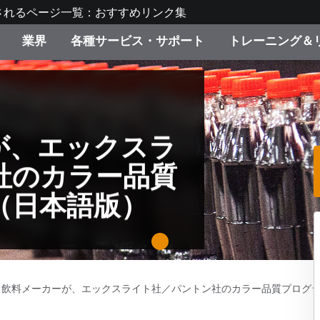
されるページ一覧：おすすめリンク集
業界
各種サービス・サポート
トレーニング＆
ゴリ別
・塗装
の流れ・サービス一覧
ーニング
生産終了製品：アップグ
ディスプレイメーカー＆
弊社へのお問い合わせ
X-Riteラーニングセンタ
ド製品を検索
ンターメーカー対象 OEM
リューション
キャンペーン
が、エックスラ
機材貸出サービス（無料
社のカラー品質
製品リスト（旧製品も含
消費者向け製品パッケー
ンド体験センター
（日本語版）
その他のリソース
スタイル
1
食品の測色
ライフサイエンス
名飲料メーカーが、エックスライト社／パントン社のカラー品質プログ
品メーカー
家庭電化製品