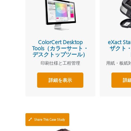
ColorCert Desktop
eXact S
Tools（カラーサート・
ザクト
デスクトップツール）
印刷仕様と工程管理
用紙・板紙
詳細を表示
詳
🔗
Share This Case Study