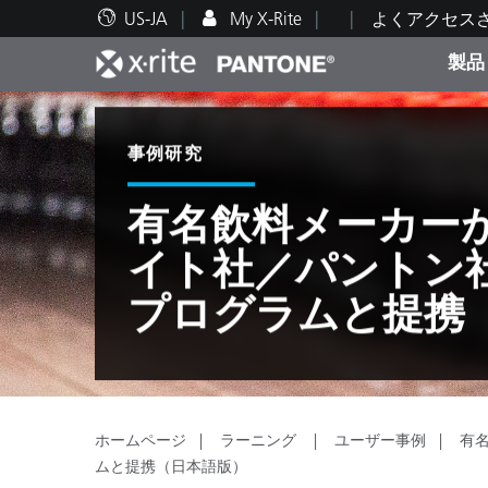
US-JA
My X-Rite
よくアクセス
製品
人気製品ランキング
印刷＆パッケージ印刷
テクニカルサポート
教育関連資料
カテ
塗料
修理
トレ
事例研究
有名飲料メーカー
イト社／パントン
ブラ
プログラムと提携
自動車
テキ
ホームページ
ラーニング
ユーザー事例
有
化粧
ムと提携（日本語版）