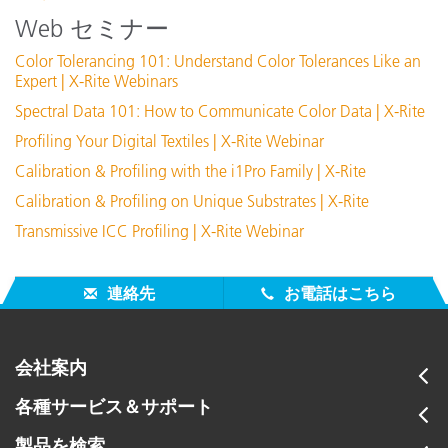
Webトレーニング:
Web セミナー
オンサイト・トレーニング
製品寸法（奥行／幅／高さ）
Color Tolerancing 101: Understand Color Tolerances Like an
オンラインセッション:
Expert | X-Rite Webinars
色彩と測色
ディスプレイの解像度
Spectral Data 101: How to Communicate Color Data | X-Rite
セミナー:
Profiling Your Digital Textiles | X-Rite Webinar
色と見えの原理【オンサイト開催・海外専用】
対象用途
Calibration & Profiling with the i1Pro Family | X-Rite
全てのトレーニング内容を表示
Calibration & Profiling on Unique Substrates | X-Rite
湿度
Transmissive ICC Profiling | X-Rite Webinar
照明スポットサイズ
連絡先
お電話はこちら
器差
会社案内
各種サービス＆サポート
インターネット接続
製品を検索