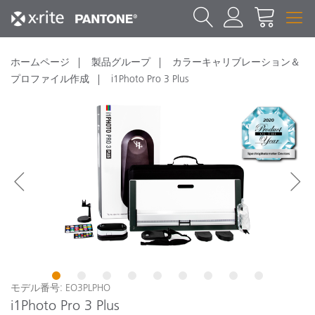
ホームページ
製品グループ
カラーキャリブレーション＆
プロファイル作成
i1Photo Pro 3 Plus
1
2
3
4
5
6
7
8
9
モデル番号: EO3PLPHO
i1Photo Pro 3 Plus