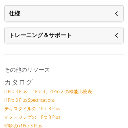
仕様
仕様
トレーニング＆サポート
測定アパーチャー
サポート
ソフトウェア:
i1Profiler (i1Publish) v3.8.5
その他のリソース
使用可能なディスク領域
i1Profiler (i1Publish) v3.8.4
カタログ
i1Profiler (i1Publish) v3.7.1
キャリブレーション
i1Pro 3 Plus、i1Pro 3、i1Pro 2 の機能比較表
X-Rite Device Services v3.0.150 (Mac Only)
i1Pro 3 Plus Specifications
X-Rite Device Services v3.1.133 (PC Only)
テキスタイルの i1Pro 3 Plus
インターフェース
U
全てのサポート内容を表示
イメージングの i1Pro 3 Plus
トレーニング
接続方法
印刷の i1Pro 3 Plus